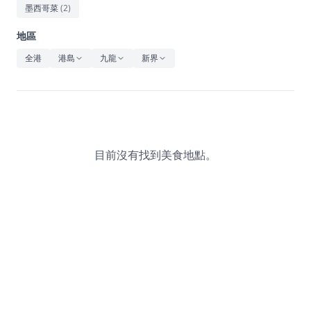
休閒
墨西哥菜
(
2
)
音樂
地區
全港
港島
九龍
新界
目前沒有找到美食地點。