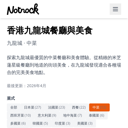
香港九龍城餐廳與美食
精選活動
博客文章
九龍城 · 中菜
約會好去處
探索九龍城最優質的中菜餐廳和美食體驗。從精緻的米芝
蓮星級餐廳到地道的街頭美食，在九龍城發現適合各種場
美食佳餚
合的完美美食地點。
品酒
最後更新：2026年4月
咖啡廳
菜式
運動
全部
日本菜
(
27
)
法國菜
(
23
)
西餐
(
22
)
中菜
(
12
)
西班牙菜
(
10
)
意大利菜
(
9
)
地中海菜
(
7
)
泰國菜
(
6
)
藝術文化
多國菜
(
6
)
韓國菜
(
5
)
印度菜
(
3
)
美國菜
(
3
)