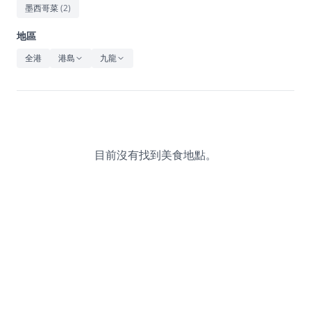
休閒
墨西哥菜
(
2
)
音樂
地區
全港
港島
九龍
目前沒有找到美食地點。