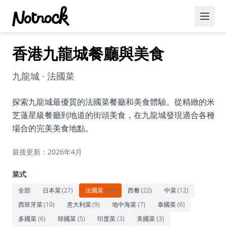
香港九龍城餐廳與美食
精選活動
博客文章
九龍城 · 法國菜
約會好去處
探索九龍城最優質的法國菜餐廳和美食體驗。從精緻的米
芝蓮星級餐廳到地道的街頭美食，在九龍城發現適合各種
美食佳餚
場合的完美美食地點。
品酒
最後更新：2026年4月
咖啡廳
菜式
運動
全部
日本菜
(
27
)
法國菜
(
23
)
西餐
(
22
)
中菜
(
12
)
西班牙菜
(
10
)
意大利菜
(
9
)
地中海菜
(
7
)
泰國菜
(
6
)
藝術文化
多國菜
(
6
)
韓國菜
(
5
)
印度菜
(
3
)
美國菜
(
3
)