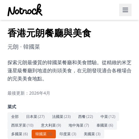
香港元朗餐廳與美食
精選活動
博客文章
元朗 · 韓國菜
約會好去處
探索元朗最優質的韓國菜餐廳和美食體驗。從精緻的米芝
蓮星級餐廳到地道的街頭美食，在元朗發現適合各種場合
美食佳餚
的完美美食地點。
品酒
最後更新：2026年4月
咖啡廳
菜式
運動
全部
日本菜
(
27
)
法國菜
(
23
)
西餐
(
22
)
中菜
(
12
)
西班牙菜
(
10
)
意大利菜
(
9
)
地中海菜
(
7
)
泰國菜
(
6
)
藝術文化
多國菜
(
6
)
韓國菜
(
5
)
印度菜
(
3
)
美國菜
(
3
)