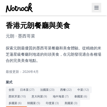
香港元朗餐廳與美食
精選活動
博客文章
元朗 · 墨西哥菜
約會好去處
探索元朗最優質的墨西哥菜餐廳和美食體驗。從精緻的米
芝蓮星級餐廳到地道的街頭美食，在元朗發現適合各種場
美食佳餚
合的完美美食地點。
品酒
最後更新：2026年4月
咖啡廳
菜式
運動
全部
日本菜
(
27
)
法國菜
(
23
)
西餐
(
22
)
中菜
(
12
)
西班牙菜
(
10
)
意大利菜
(
9
)
地中海菜
(
7
)
泰國菜
(
6
)
藝術文化
多國菜
(
6
)
韓國菜
(
5
)
印度菜
(
3
)
美國菜
(
3
)