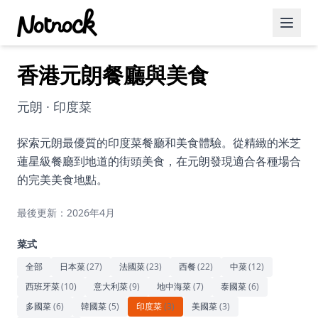
香港元朗餐廳與美食
精選活動
博客文章
元朗 · 印度菜
約會好去處
探索元朗最優質的印度菜餐廳和美食體驗。從精緻的米芝
蓮星級餐廳到地道的街頭美食，在元朗發現適合各種場合
美食佳餚
的完美美食地點。
品酒
最後更新：2026年4月
咖啡廳
菜式
運動
全部
日本菜
(
27
)
法國菜
(
23
)
西餐
(
22
)
中菜
(
12
)
西班牙菜
(
10
)
意大利菜
(
9
)
地中海菜
(
7
)
泰國菜
(
6
)
藝術文化
多國菜
(
6
)
韓國菜
(
5
)
印度菜
(
3
)
美國菜
(
3
)