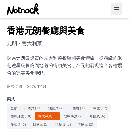
香港元朗餐廳與美食
精選活動
博客文章
元朗 · 意大利菜
約會好去處
探索元朗最優質的意大利菜餐廳和美食體驗。從精緻的米
芝蓮星級餐廳到地道的街頭美食，在元朗發現適合各種場
美食佳餚
合的完美美食地點。
品酒
最後更新：2026年4月
咖啡廳
菜式
運動
全部
日本菜
(
27
)
法國菜
(
23
)
西餐
(
22
)
中菜
(
12
)
西班牙菜
(
10
)
意大利菜
(
9
)
地中海菜
(
7
)
泰國菜
(
6
)
藝術文化
多國菜
(
6
)
韓國菜
(
5
)
印度菜
(
3
)
美國菜
(
3
)