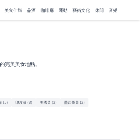
美食佳餚
品酒
咖啡廳
運動
藝術文化
休閒
音樂
的完美美食地點。
菜
(
5
)
印度菜
(
3
)
美國菜
(
3
)
墨西哥菜
(
2
)