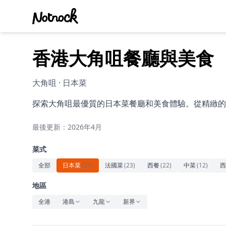
香港大角咀餐廳與美食
大角咀 · 日本菜
探索大角咀最優質的日本菜餐廳和美食體驗。從精緻的
最後更新：2026年4月
菜式
全部
日本菜
(
27
)
法國菜
(
23
)
西餐
(
22
)
中菜
(
12
)
西
地區
全港
港島
九龍
新界