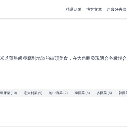
精選活動
博客文章
約會好去處
米芝蓮星級餐廳到地道的街頭美食，在大角咀發現適合各種場合
班牙菜
(
10
)
意大利菜
(
9
)
地中海菜
(
7
)
泰國菜
(
6
)
多國菜
(
6
)
韓國