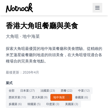
香港大角咀餐廳與美食
精選活動
博客文章
大角咀 · 地中海菜
約會好去處
探索大角咀最優質的地中海菜餐廳和美食體驗。從精緻的
米芝蓮星級餐廳到地道的街頭美食，在大角咀發現適合各
美食佳餚
種場合的完美美食地點。
品酒
最後更新：2026年4月
咖啡廳
菜式
運動
全部
日本菜
(
27
)
法國菜
(
23
)
西餐
(
22
)
中菜
(
12
)
西班牙菜
(
10
)
意大利菜
(
9
)
地中海菜
(
7
)
泰國菜
(
6
)
藝術文化
多國菜
(
6
)
韓國菜
(
5
)
印度菜
(
3
)
美國菜
(
3
)