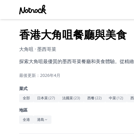
香港大角咀餐廳與美食
大角咀 · 墨西哥菜
探索大角咀最優質的墨西哥菜餐廳和美食體驗。從精緻
最後更新：2026年4月
菜式
全部
日本菜
(
27
)
法國菜
(
23
)
西餐
(
22
)
中菜
(
12
)
西
地區
全港
港島