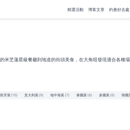
精選活動
博客文章
約會好去處
的米芝蓮星級餐廳到地道的街頭美食，在大角咀發現適合各種場
班牙菜
(
10
)
意大利菜
(
9
)
地中海菜
(
7
)
泰國菜
(
6
)
多國菜
(
6
)
韓國