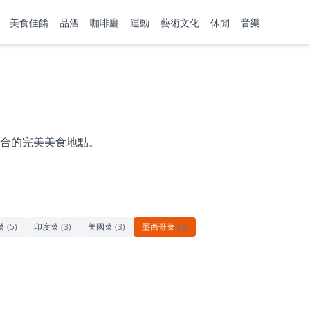
美食佳餚
品酒
咖啡廳
運動
藝術文化
休閒
音樂
合的完美美食地點。
菜
(
5
)
印度菜
(
3
)
美國菜
(
3
)
墨西哥菜
(
2
)