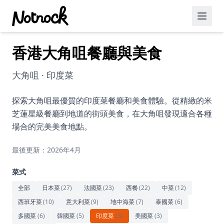
香港大角咀餐廳與美食
精選活動
博客文章
大角咀 · 印度菜
約會好去處
探索大角咀最優質的印度菜餐廳和美食體驗。從精緻的米
芝蓮星級餐廳到地道的街頭美食，在大角咀發現適合各種
美食佳餚
場合的完美美食地點。
品酒
最後更新：2026年4月
咖啡廳
菜式
運動
全部
日本菜
(
27
)
法國菜
(
23
)
西餐
(
22
)
中菜
(
12
)
西班牙菜
(
10
)
意大利菜
(
9
)
地中海菜
(
7
)
泰國菜
(
6
)
藝術文化
多國菜
(
6
)
韓國菜
(
5
)
印度菜
(
3
)
美國菜
(
3
)