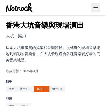
香港大坑音樂與現場演出
精選活動
博客文章
大坑 · 搖滾
約會好去處
探索大坑最優質的搖滾和音樂體驗。從傳奇的現場音樂場
地到精彩的音樂會，在大坑發現適合各種音樂愛好者的完
美食佳餚
美音樂地點。
品酒
最後更新：2026年4月
咖啡廳
類型
運動
全部
爵士
(
10
)
搖滾
(
1
)
流行
(
1
)
藝術文化
地區
全港
港島