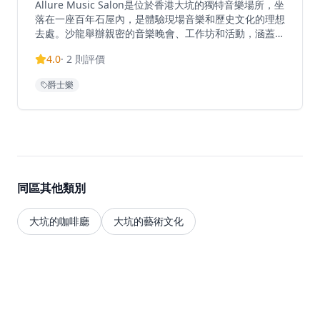
Allure Music Salon是位於香港大坑的獨特音樂場所，坐
落在一座百年石屋內，是體驗現場音樂和歷史文化的理想
去處。沙龍舉辦親密的音樂晚會、工作坊和活動，涵蓋從
另類民謠到爵士樂和探戈等各種音樂類型，為客人帶來多
4.0
·
2
則評價
樣化的音樂體驗。這個歷史悠久的場地為音樂愛好者創造
了迷人的氛圍，提供定期活動和即場特別優惠，無論是想
爵士樂
要享受浪漫音樂夜晚的情侶，還是尋找獨特音樂體驗的音
樂愛好者，都能在這裡找到屬於自己的樂趣。場地環境優
雅舒適，融合了歷史建築的韻味與現代音樂的魅力，讓客
人在欣賞現場音樂的同時，感受歷史文化的獨特魅力。
同區其他類別
大坑的咖啡廳
大坑的藝術文化