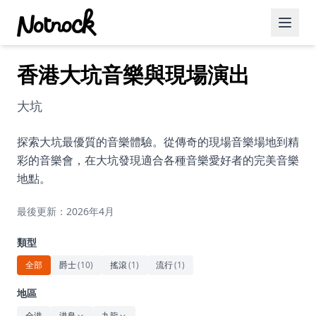
香港大坑音樂與現場演出
精選活動
博客文章
大坑
約會好去處
探索大坑最優質的音樂體驗。從傳奇的現場音樂場地到精
彩的音樂會，在大坑發現適合各種音樂愛好者的完美音樂
美食佳餚
地點。
品酒
最後更新：2026年4月
咖啡廳
類型
運動
全部
爵士
(
10
)
搖滾
(
1
)
流行
(
1
)
藝術文化
地區
全港
港島
九龍