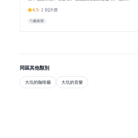
期舉辦各種類型的工作坊，包括適合新手參與的流體畫
4.5
·
2
則評價
工作坊，讓參加者製作獨一無二的藝術擺設，以及怪物
輕粘土工作坊，讓參與者設計屬於自己的怪物角色，還
藝術班
有Art Jamming自由畫室體驗。工作室的理念是無論你
有沒有學習過畫畫，都可以來到他們的『藝術圈』，體
驗『圓』無限的可能性。位於充滿活力的大坑區，工作
室為藝術探索和創意表達提供溫馨的環境。
同區其他類別
大坑的咖啡廳
大坑的音樂