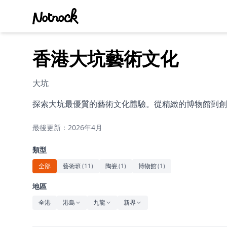
香港大坑藝術文化
大坑
探索大坑最優質的藝術文化體驗。從精緻的博物館到創
最後更新：2026年4月
類型
全部
藝術班
(
11
)
陶瓷
(
1
)
博物館
(
1
)
地區
全港
港島
九龍
新界