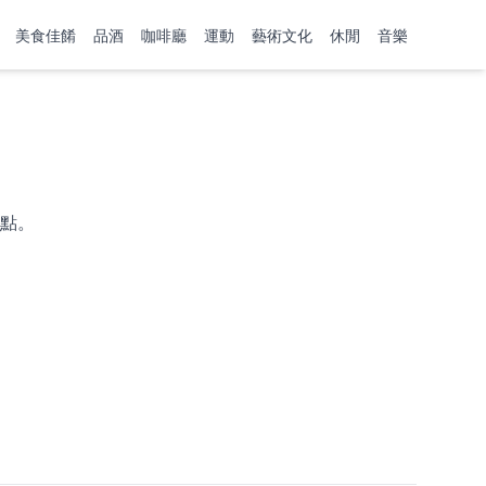
美食佳餚
品酒
咖啡廳
運動
藝術文化
休閒
音樂
點。