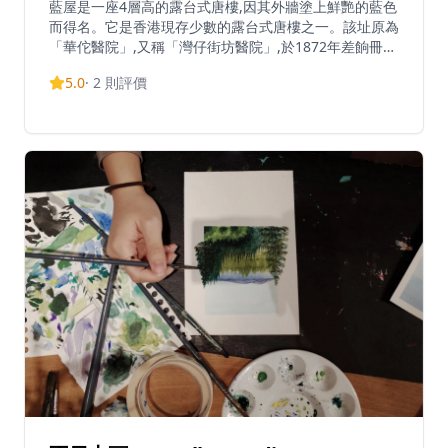
藍屋是一座4層高的露台式唐樓,因其外牆塗上鮮艷的藍色
而得名。它是香港現存少數的露台式唐樓之一。該址原為
「華佗醫院」,又稱「灣仔街坊醫院」,於1872年差餉冊中
有記載。藍屋建築群由三座傳統唐樓組成,建於1920年代
5.0
·
2
則評價
至1950年代,分別為藍屋、黃屋和橙屋。該建築已活化為
「活現藍屋」項目,展示以民為本的文物保育。地下現為
香港故事館,展示日常生活文物和文化遺產資訊。開放時
間為星期一至日上午10時至下午6時,逢星期三及公眾假期
休息。場地提供一小時導賞團供訪客參觀。