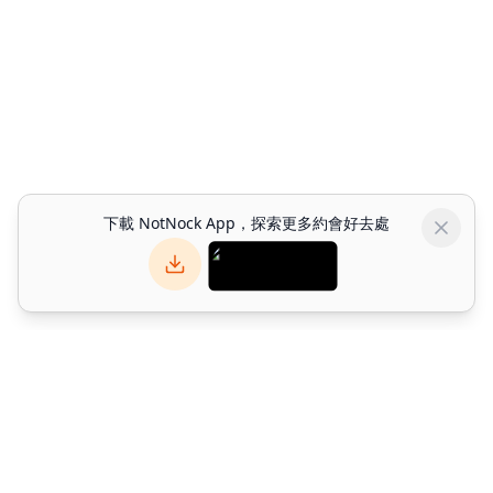
下載 NotNock App，探索更多約會好去處
NotNock
NotNock 是你的社交優先生活發現平台。與朋友一起發現香港好去
處 — 發掘餐廳、活動與約會好去處。下載應用程式或於網上探索。
©
2026
Alpha Match Technology Limited
. All rights reserved.