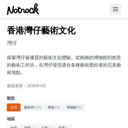
香港灣仔藝術文化
精選活動
博客文章
灣仔
約會好去處
探索灣仔最優質的藝術文化體驗。從精緻的博物館到創意
的藝術工作坊，在灣仔發現適合各種藝術愛好者的完美藝
美食佳餚
術地點。
品酒
最後更新：2026年4月
咖啡廳
類型
運動
全部
藝術班
(
11
)
陶瓷
(
1
)
博物館
(
1
)
藝術文化
地區
全港
港島
九龍
新界