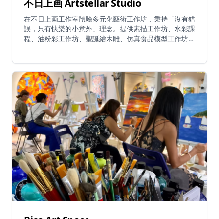
不日上画 Artstellar Studio
在不日上画工作室體驗多元化藝術工作坊，秉持「沒有錯
誤，只有快樂的小意外」理念。提供素描工作坊、水彩課
程、油粉彩工作坊、聖誕繪木雕、仿真食品模型工作坊，
以及獨特的「這是蛋糕嗎？」原創設計課程。服務包括一
日體驗課程、恒常課程、私人包場派對及企業團建活動。
工作坊涵蓋素描、水彩、油粉彩、繪木雕等多種媒介。提
供2025年水彩基礎班恒常課程，讓學員沉浸於創意體
驗。所有課程適合初學者至資深創作者，提供所需材料。
可製作節日明信片、新年招財貓、傳統繪馬許願牌及逼真
食物模型。工作室提供舒適環境，讓繁忙都市人逃離日
常，探索藝術創意與自我發現。