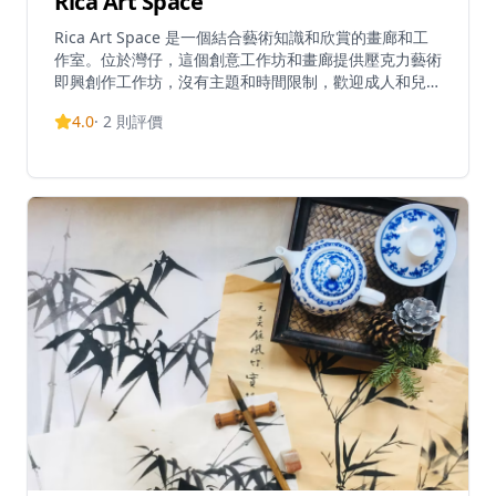
Rica Art Space
Rica Art Space 是一個結合藝術知識和欣賞的畫廊和工
作室。位於灣仔，這個創意工作坊和畫廊提供壓克力藝術
即興創作工作坊，沒有主題和時間限制，歡迎成人和兒童
參與,並提供專家指導。這個空間既是藝術即興創作場所,
4.0
·
2
則評價
也是來自世界各地先鋒藝術家的展覽空間。Rica Art
Space 還提供質感繪畫工作坊、藝術與酒類課程,以及香
港天際線繪畫工作坊,使其成為一個全面的藝術體驗目的
地。憑藉 4.7/5 的評分和超過 200 次預訂,它已成為各級
藝術愛好者的熱門選擇。