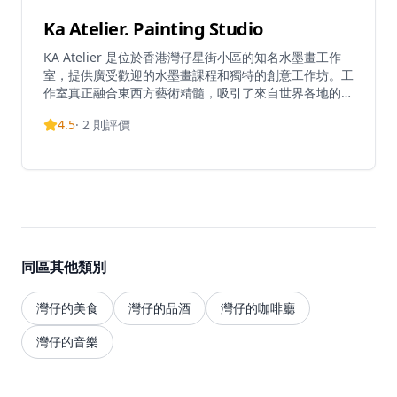
Ka Atelier. Painting Studio
KA Atelier 是位於香港灣仔星街小區的知名水墨畫工作
室，提供廣受歡迎的水墨畫課程和獨特的創意工作坊。工
作室真正融合東西方藝術精髓，吸引了來自世界各地的學
生和藝術愛好者。無論是初學者還是進階學員，都能在這
4.5
·
2
則評價
裡找到適合的課程，從傳統中國水墨畫技法到現代創意藝
術表達，KA Atelier 提供全面的藝術教育體驗。工作室環
境優雅寧靜，為學員提供理想的創作空間，讓每位參與者
都能在專業導師的指導下探索和發展自己的藝術潛能。這
裡不僅是學習繪畫的地方，更是文化交流和藝術創作的溫
馨社區。
同區其他類別
灣仔的美食
灣仔的品酒
灣仔的咖啡廳
灣仔的音樂