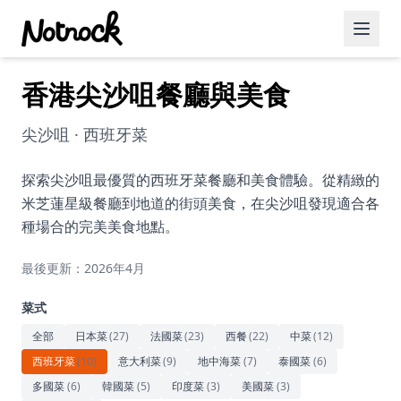
香港尖沙咀餐廳與美食
精選活動
博客文章
尖沙咀 · 西班牙菜
約會好去處
探索尖沙咀最優質的西班牙菜餐廳和美食體驗。從精緻的
米芝蓮星級餐廳到地道的街頭美食，在尖沙咀發現適合各
美食佳餚
種場合的完美美食地點。
品酒
最後更新：2026年4月
咖啡廳
菜式
運動
全部
日本菜
(
27
)
法國菜
(
23
)
西餐
(
22
)
中菜
(
12
)
西班牙菜
(
10
)
意大利菜
(
9
)
地中海菜
(
7
)
泰國菜
(
6
)
藝術文化
多國菜
(
6
)
韓國菜
(
5
)
印度菜
(
3
)
美國菜
(
3
)