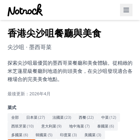
香港尖沙咀餐廳與美食
精選活動
博客文章
尖沙咀 · 墨西哥菜
約會好去處
探索尖沙咀最優質的墨西哥菜餐廳和美食體驗。從精緻的
米芝蓮星級餐廳到地道的街頭美食，在尖沙咀發現適合各
美食佳餚
種場合的完美美食地點。
品酒
最後更新：2026年4月
咖啡廳
菜式
運動
全部
日本菜
(
27
)
法國菜
(
23
)
西餐
(
22
)
中菜
(
12
)
西班牙菜
(
10
)
意大利菜
(
9
)
地中海菜
(
7
)
泰國菜
(
6
)
藝術文化
多國菜
(
6
)
韓國菜
(
5
)
印度菜
(
3
)
美國菜
(
3
)