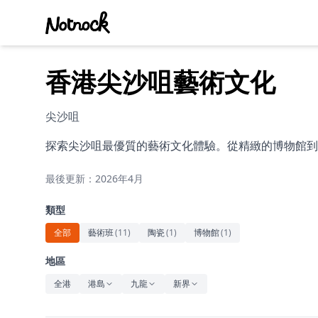
香港尖沙咀藝術文化
尖沙咀
探索尖沙咀最優質的藝術文化體驗。從精緻的博物館到
最後更新：2026年4月
類型
全部
藝術班
(
11
)
陶瓷
(
1
)
博物館
(
1
)
地區
全港
港島
九龍
新界