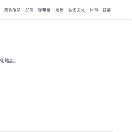
美食佳餚
品酒
咖啡廳
運動
藝術文化
休閒
音樂
術地點。