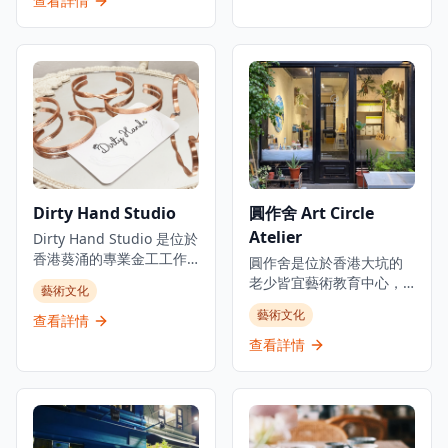
查看詳情
工岩石糖和各種手工糖
過研究和學習不同材料以
果。店舖提供互動糖果工
及技術，創作和實驗玻璃
作坊，讓遊客體驗終極糖
藝術。除推出手工玻璃產
果製作過程，並創造自己
品外，開設不同主題的玻
的個性化糖果。
璃工作坊，讓公眾體驗製
Papabubble 已成為本地
作玻璃藝術的樂趣。位於
人和遊客尋找正宗西班牙
大角咀的工作室提供定制
風格手工糖果和獨特糖果
和手工玻璃產品，使其成
體驗的熱門目的地。店內
為香港工匠社區中獨特的
的糖果全部採用傳統手工
創意空間。
Dirty Hand Studio
圓作舍 Art Circle
製作方法，使用優質天然
食材，不添加人工色素和
Atelier
Dirty Hand Studio 是位於
防腐劑，確保每一顆糖果
香港葵涌的專業金工工作
圓作舍是位於香港大坑的
都健康美味。工作坊由經
坊，提供親手製作首飾體
老少皆宜藝術教育中心，
藝術文化
驗豐富的糖果師傅指導，
驗和定制工藝服務。工作
提供多元化的藝術工作坊
參與者可以親手製作屬於
藝術文化
室專注於手鐲工作坊，提
查看詳情
和課程。工作室提供全面
自己的糖果，從選擇口味
供銅質和純銀選擇，包括
的藝術課程，包括水彩、
查看詳情
到設計圖案，全程體驗糖
他們的招牌「Leave your
塑膠彩、黏土及兒童綜合
果製作的樂趣。店內還提
message」個人化手鐲工
畫等。他們定期舉辦各種
供各種創意糖果禮品包裝
作坊，客人可以刻上自定
類型的工作坊，包括適合
服務，是送禮的絕佳選
義訊息。他們還提供「扭
新手參與的流體畫工作
擇。無論是親子活動、朋
扭擰擰」銅手鐲工作坊，
坊，讓參加者製作獨一無