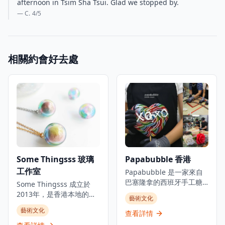
afternoon in Tsim Sha Tsui. Glad we stopped by.
— C.
4
/5
相關約會好去處
Some Thingsss 玻璃
Papabubble 香港
工作室
Papabubble 是一家來自
巴塞隆拿的西班牙手工糖
Some Thingsss 成立於
果店，在香港提供手工糖
2013年，是香港本地的手
藝術文化
果和糖果製品。位於銅鑼
工玻璃工作室，運用不同
藝術文化
灣大坑的時尚地區，這家
查看詳情
的玻璃工藝創作，將玻璃
獨特的糖果店專門製作手
工藝融入生活。工作室通