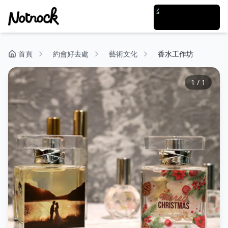
首頁
約會好去處
藝術文化
香水工作坊
1
/
1