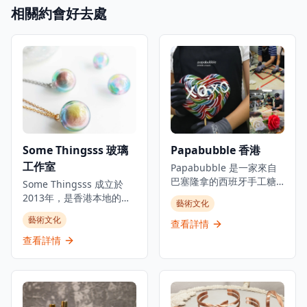
相關約會好去處
Some Thingsss 玻璃
Papabubble 香港
工作室
Papabubble 是一家來自
巴塞隆拿的西班牙手工糖
Some Thingsss 成立於
果店，在香港提供手工糖
2013年，是香港本地的手
藝術文化
果和糖果製品。位於銅鑼
工玻璃工作室，運用不同
藝術文化
灣大坑的時尚地區，這家
查看詳情
的玻璃工藝創作，將玻璃
獨特的糖果店專門製作手
工藝融入生活。工作室通
查看詳情
工岩石糖和各種手工糖
過研究和學習不同材料以
果。店舖提供互動糖果工
及技術，創作和實驗玻璃
作坊，讓遊客體驗終極糖
藝術。除推出手工玻璃產
果製作過程，並創造自己
品外，開設不同主題的玻
的個性化糖果。