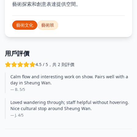
藝術探索和創意表達提供空間。
藝術文化
藝術班
用戶評價
4.5 / 5，共 2 則評價
Calm flow and interesting work on show. Pairs well with a
day in Sheung Wan.
— B.
5
/5
Loved wandering through; staff helpful without hovering.
Nice cultural stop around Sheung Wan.
— J.
4
/5