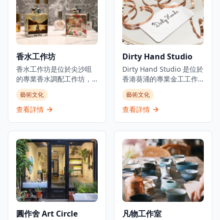
璃工作坊，讓公眾體驗製
Papabubble 已成為本地
作玻璃藝術的樂趣。位於
人和遊客尋找正宗西班牙
大角咀的工作室提供定制
風格手工糖果和獨特糖果
和手工玻璃產品，使其成
體驗的熱門目的地。店內
為香港工匠社區中獨特的
的糖果全部採用傳統手工
創意空間。
香水工作坊
Dirty Hand Studio
製作方法，使用優質天然
食材，不添加人工色素和
香水工作坊是位於尖沙咀
Dirty Hand Studio 是位於
防腐劑，確保每一顆糖果
的專業香水調配工作坊，
香港葵涌的專業金工工作
都健康美味。工作坊由經
提供親手製作定制香水的
坊，提供親手製作首飾體
藝術文化
藝術文化
驗豐富的糖果師傅指導，
獨特體驗，是情侶約會和
驗和定制工藝服務。工作
參與者可以親手製作屬於
創意活動的理想選擇。工
室專注於手鐲工作坊，提
查看詳情
查看詳情
自己的糖果，從選擇口味
作坊在香水製作方面提供
供銅質和純銀選擇，包括
到設計圖案，全程體驗糖
專業指導，讓參與者從數
他們的招牌「Leave your
果製作的樂趣。店內還提
百種香精中選擇，調配屬
message」個人化手鐲工
供各種創意糖果禮品包裝
於自己的獨特50毫升香水
作坊，客人可以刻上自定
服務，是送禮的絕佳選
瓶。位於百利商業中心，
義訊息。他們還提供「扭
擇。無論是親子活動、朋
這個受歡迎的景點需要提
扭擰擰」銅手鐲工作坊，
友聚會還是情侶約會，
前預約，為各個水平的香
有多種設計選擇。工作室
Papabubble都能提供獨特
水愛好者提供親密、創意
位於葵涌廣場附近的華業
而難忘的體驗，讓您在品
的體驗。無論是想要學習
工業大廈，結合傳統金工
嚐美味糖果的同時，感受
香水調配技巧，還是創造
工藝與現代創意，是尋求
圓作舍 Art Circle
凡物工作室
西班牙手工藝的魅力和創
專屬的個人香氛，香水工
獨特手工配飾和創意工作