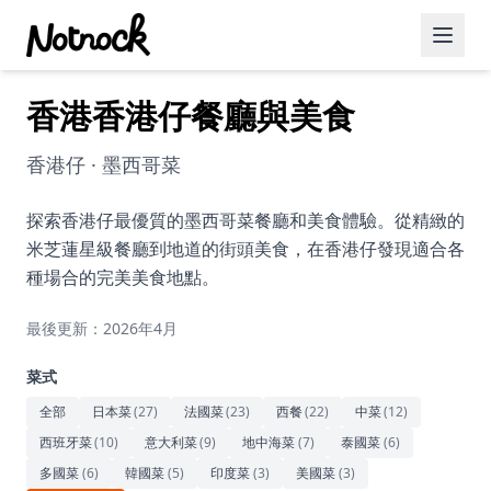
香港香港仔餐廳與美食
精選活動
博客文章
香港仔 · 墨西哥菜
約會好去處
探索香港仔最優質的墨西哥菜餐廳和美食體驗。從精緻的
米芝蓮星級餐廳到地道的街頭美食，在香港仔發現適合各
美食佳餚
種場合的完美美食地點。
品酒
最後更新：2026年4月
咖啡廳
菜式
運動
全部
日本菜
(
27
)
法國菜
(
23
)
西餐
(
22
)
中菜
(
12
)
西班牙菜
(
10
)
意大利菜
(
9
)
地中海菜
(
7
)
泰國菜
(
6
)
藝術文化
多國菜
(
6
)
韓國菜
(
5
)
印度菜
(
3
)
美國菜
(
3
)