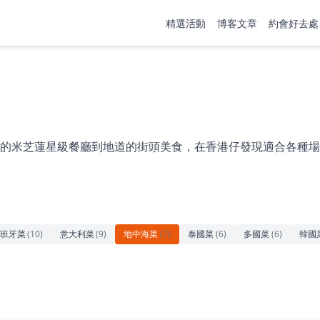
精選活動
博客文章
約會好去處
的米芝蓮星級餐廳到地道的街頭美食，在香港仔發現適合各種場
班牙菜
(
10
)
意大利菜
(
9
)
地中海菜
(
7
)
泰國菜
(
6
)
多國菜
(
6
)
韓國