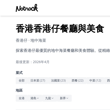
香港香港仔餐廳與美食
香港仔 · 地中海菜
探索香港仔最優質的地中海菜餐廳和美食體驗。從精緻
最後更新：2026年4月
菜式
全部
日本菜
(
27
)
法國菜
(
23
)
西餐
(
22
)
中菜
(
12
)
西
地區
全港
港島
九龍
新界