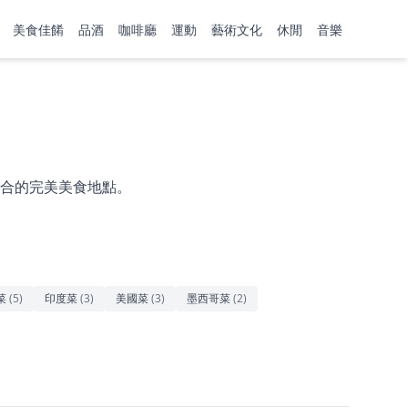
美食佳餚
品酒
咖啡廳
運動
藝術文化
休閒
音樂
合的完美美食地點。
菜
(
5
)
印度菜
(
3
)
美國菜
(
3
)
墨西哥菜
(
2
)