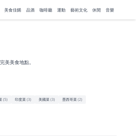
美食佳餚
品酒
咖啡廳
運動
藝術文化
休閒
音樂
完美美食地點。
菜
(
5
)
印度菜
(
3
)
美國菜
(
3
)
墨西哥菜
(
2
)