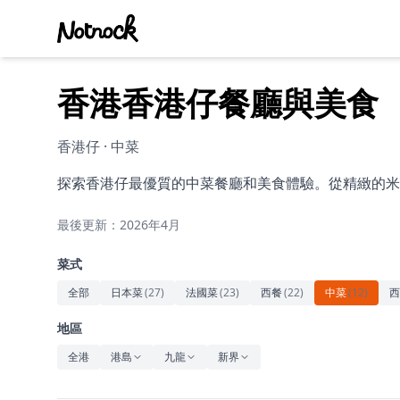
香港香港仔餐廳與美食
香港仔 · 中菜
探索香港仔最優質的中菜餐廳和美食體驗。從精緻的米
最後更新：2026年4月
菜式
全部
日本菜
(
27
)
法國菜
(
23
)
西餐
(
22
)
中菜
(
12
)
西
地區
全港
港島
九龍
新界