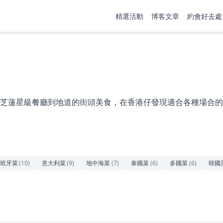
精選活動
博客文章
約會好去處
芝蓮星級餐廳到地道的街頭美食，在香港仔發現適合各種場合的
班牙菜
(
10
)
意大利菜
(
9
)
地中海菜
(
7
)
泰國菜
(
6
)
多國菜
(
6
)
韓國