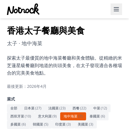
香港太子餐廳與美食
精選活動
博客文章
太子 · 地中海菜
約會好去處
探索太子最優質的地中海菜餐廳和美食體驗。從精緻的米
芝蓮星級餐廳到地道的街頭美食，在太子發現適合各種場
美食佳餚
合的完美美食地點。
品酒
最後更新：2026年4月
咖啡廳
菜式
運動
全部
日本菜
(
27
)
法國菜
(
23
)
西餐
(
22
)
中菜
(
12
)
西班牙菜
(
10
)
意大利菜
(
9
)
地中海菜
(
7
)
泰國菜
(
6
)
藝術文化
多國菜
(
6
)
韓國菜
(
5
)
印度菜
(
3
)
美國菜
(
3
)