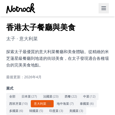
香港太子餐廳與美食
精選活動
博客文章
太子 · 意大利菜
約會好去處
探索太子最優質的意大利菜餐廳和美食體驗。從精緻的米
芝蓮星級餐廳到地道的街頭美食，在太子發現適合各種場
美食佳餚
合的完美美食地點。
品酒
最後更新：2026年4月
咖啡廳
菜式
運動
全部
日本菜
(
27
)
法國菜
(
23
)
西餐
(
22
)
中菜
(
12
)
西班牙菜
(
10
)
意大利菜
(
9
)
地中海菜
(
7
)
泰國菜
(
6
)
藝術文化
多國菜
(
6
)
韓國菜
(
5
)
印度菜
(
3
)
美國菜
(
3
)