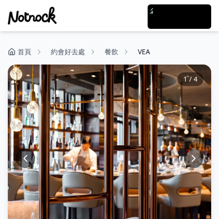
首頁
約會好去處
餐飲
VEA
1
/
4