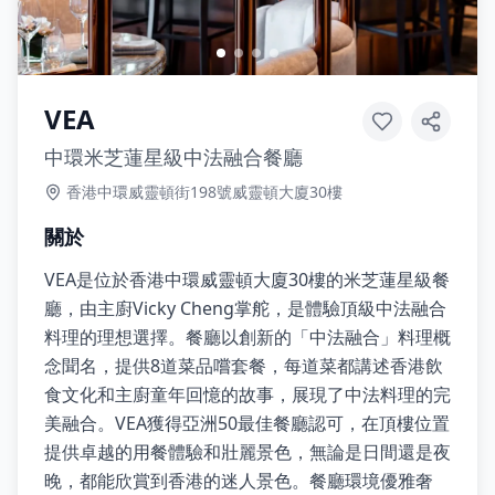
VEA
中環米芝蓮星級中法融合餐廳
香港中環威靈頓街198號威靈頓大廈30樓
關於
VEA是位於香港中環威靈頓大廈30樓的米芝蓮星級餐
廳，由主廚Vicky Cheng掌舵，是體驗頂級中法融合
料理的理想選擇。餐廳以創新的「中法融合」料理概
念聞名，提供8道菜品嚐套餐，每道菜都講述香港飲
食文化和主廚童年回憶的故事，展現了中法料理的完
美融合。VEA獲得亞洲50最佳餐廳認可，在頂樓位置
提供卓越的用餐體驗和壯麗景色，無論是日間還是夜
晚，都能欣賞到香港的迷人景色。餐廳環境優雅奢