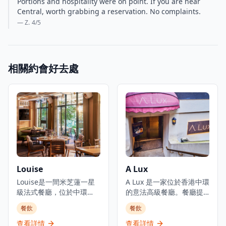
Portions and hospitality were on point. If you are near
Central, worth grabbing a reservation. No complaints.
— Z.
4
/5
相關約會好去處
Louise
A Lux
Louise是一間米芝蓮一星
A Lux 是一家位於香港中環
級法式餐廳，位於中環
的意法高級餐廳。餐廳提
PMQ（前已婚警察宿舍）
供主廚精選套餐,價格為港
餐飲
餐飲
的兩層歷史建築內，是香
幣1,888元,致力於傳承經典
港的創意中心。這是JIA
意法料理傳統。餐廳位於
查看詳情
查看詳情