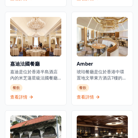
Group創辦人Yenn Wong
都爹利街的尊貴巴士維爾
與著名法籍主廚Julien
大廈內,提供奢華的用餐體
Royer（前亞洲50最佳餐廳
驗,供應歐洲料理包括意大
第一名Odette主廚）的合
利、法國和比利時菜式。
作項目，提供溫馨的法式
餐廳接受信用卡付款,提供
料理和真誠的款待服務。
預訂服務和餐桌服務,主要
餐廳由主廚Loïc Portalier
供應晚餐。他們也提供外
掌舵，展現精緻的法式料
送服務,包括番茄芝士火腿
理，採用最優質的時令食
等美食選擇。餐廳的裝潢
材和傳統烹飪技術。
典雅奢華，融合了意大利
嘉迪法國餐廳
Amber
Louise位於香港PMQ的花
文藝復興風格與法國現代
園內，在優雅的歷史建築
嘉迪是位於香港半島酒店
設計元素，營造出無與倫
琥珀餐廳是位於香港中環
中提供高品質的料理。
內的米芝蓮星級法國餐廳,
比的優雅氛圍。主廚精選
置地文華東方酒店7樓的著
代表著香港法式料理的巔
套餐經過精心設計，從前
名米芝蓮二星法式高級餐
餐飲
餐飲
峰。餐廳成立於1953年,被
菜到甜品，每一道都展現
廳。在主廚Richard
譽為「蘇伊士運河以東最
了意法料理的精髓。餐廳
Ekkebus的指導下，餐廳
查看詳情
查看詳情
佳餐廳」,至今仍是高級美
選用頂級食材，包括進口
將經典法式烹飪技術的精
食的里程碑。餐廳提供精
意大利芝士、法國鵝肝、
準與香港及地區的活力相
緻法式料理,在香港餐飲界
比利時巧克力等，確保每
結合。琥珀餐廳獲得米芝
享有盛譽,在TripAdvisor上
一道菜都達到最高品質標
蓮星級認可及綠色米芝蓮
獲得4.5分評價,在香港
準。餐廳的葡萄酒選擇豐
星，以其可持續發展理念
13,622間餐廳中排名第224
富，由專業侍酒師為您推
而聞名。餐廳提供多種品