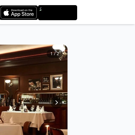
1
/
2