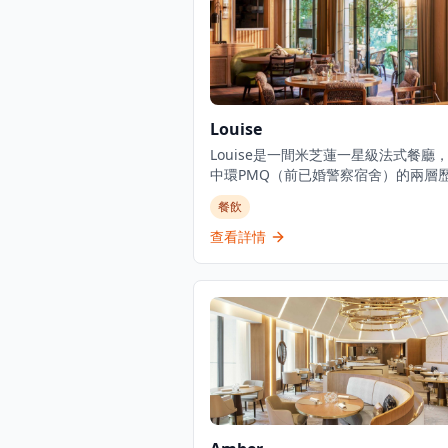
Louise
Louise是一間米芝蓮一星級法式餐廳
中環PMQ（前已婚警察宿舍）的兩層
築內，是香港的創意中心。這是JIA Gr
餐飲
辦人Yenn Wong與著名法籍主廚Julie
Royer（前亞洲50最佳餐廳第一名Odet
查看詳情
廚）的合作項目，提供溫馨的法式料理
誠的款待服務。餐廳由主廚Loïc Portal
舵，展現精緻的法式料理，採用最優質
令食材和傳統烹飪技術。Louise位於
PMQ的花園內，在優雅的歷史建築中
品質的料理。