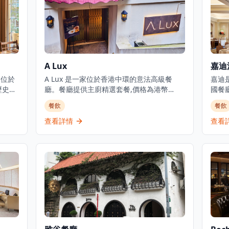
A Lux
嘉迪
，位於
A Lux 是一家位於香港中環的意法高級餐
嘉迪
歷史建
廳。餐廳提供主廚精選套餐,價格為港幣
國餐
oup創
1,888元,致力於傳承經典意法料理傳統。餐
立於
餐飲
餐飲
n
廳位於都爹利街的尊貴巴士維爾大廈內,提供
廳」
te主
奢華的用餐體驗,供應歐洲料理包括意大利、
精緻
查看詳情
查看
和真
法國和比利時菜式。餐廳接受信用卡付款,提
Trip
ier掌
供預訂服務和餐桌服務,主要供應晚餐。他們
間餐
的時
也提供外送服務,包括番茄芝士火腿等美食選
酒店
香港
擇。餐廳的裝潢典雅奢華，融合了意大利文
客泊
提供高
藝復興風格與法國現代設計元素，營造出無
與倫比的優雅氛圍。主廚精選套餐經過精心
設計，從前菜到甜品，每一道都展現了意法
料理的精髓。餐廳選用頂級食材，包括進口
意大利芝士、法國鵝肝、比利時巧克力等，
確保每一道菜都達到最高品質標準。餐廳的