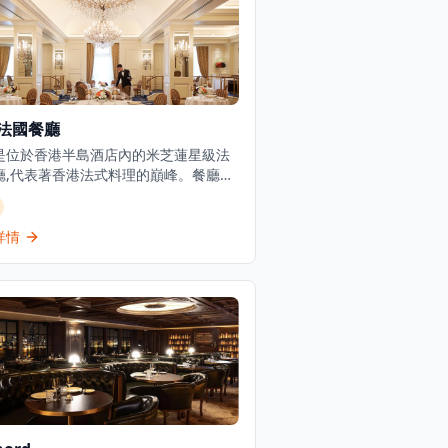
法國餐廳
是位於香港半島酒店內的米芝蓮星級法
廳,代表著香港法式料理的巔峰。餐廳成
1953年,被譽為「蘇伊士運河以東最佳餐
,至今仍是高級美食的里程碑。餐廳提供
法式料理,在香港餐飲界享有盛譽,在
詳情
Advisor上獲得4.5分評價,在香港13,622
廳中排名第224位。餐廳位於著名半島
一樓,提供優雅的高級用餐體驗,並設有代
車服務。