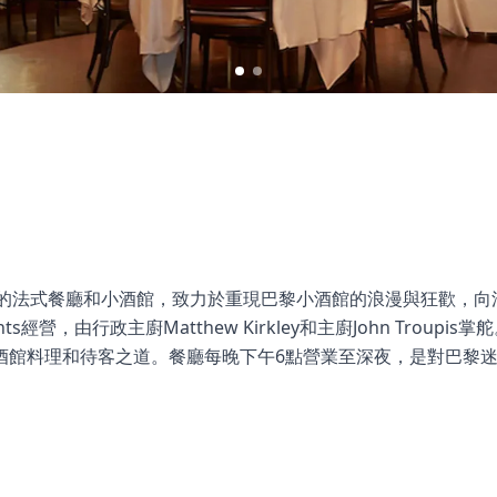
於香港中環的法式餐廳和小酒館，致力於重現巴黎小酒館的浪漫與狂歡，
urants經營，由行政主廚Matthew Kirkley和主廚John Troupis掌
酒館料理和待客之道。餐廳每晚下午6點營業至深夜，是對巴黎