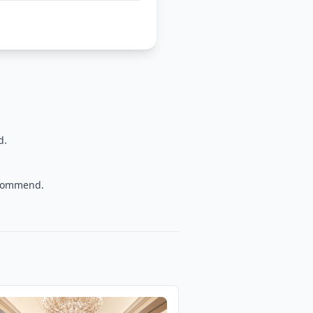
d.
recommend.