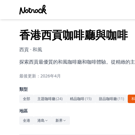
香港西貢咖啡廳與咖啡
西貢 · 和風
探索西貢最優質的和風咖啡廳和咖啡體驗。從精緻的主
最後更新：2026年4月
類型
全部
主題咖啡廳
(
24
)
精品咖啡
(
15
)
甜品咖啡廳
(
11
)
和
地區
全港
港島
新界