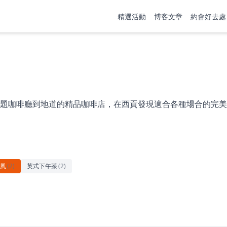
精選活動
博客文章
約會好去處
題咖啡廳到地道的精品咖啡店，在西貢發現適合各種場合的完美
風
(
2
)
英式下午茶
(
2
)