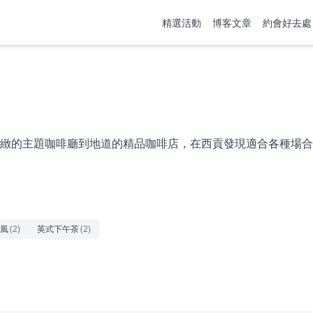
精選活動
博客文章
約會好去處
緻的主題咖啡廳到地道的精品咖啡店，在西貢發現適合各種場合
風
(
2
)
英式下午茶
(
2
)