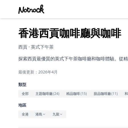
香港西貢咖啡廳與咖啡
西貢 · 英式下午茶
探索西貢最優質的英式下午茶咖啡廳和咖啡體驗。從精
最後更新：2026年4月
類型
全部
主題咖啡廳
(
24
)
精品咖啡
(
15
)
甜品咖啡廳
(
11
)
和
地區
全港
港島
九龍