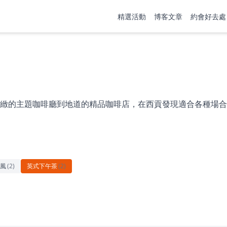
精選活動
博客文章
約會好去處
緻的主題咖啡廳到地道的精品咖啡店，在西貢發現適合各種場合
風
(
2
)
英式下午茶
(
2
)