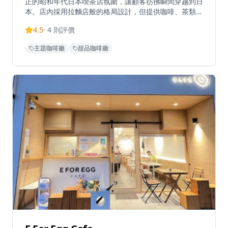
正的昭和年代日本喫茶店氛圍，讓顧客彷彿瞬間穿越到日
本。店內採用拉麵店般的格局設計，但提供咖啡、茶類和
輕食，環境寧靜舒適。Find The Way提供多樣化菜單，
4.5
·
4
則評價
招牌菜式包括焦糖雞蛋布丁、楓糖漿鬆餅、藍橙梳打和檸
檬磅蛋糕等。餐廳採用靈活的經營概念，顧客可享用各種
主題咖啡廳
甜品咖啡廳
咖啡、茶類和輕食選擇。餐廳為尋求真正日式咖啡店體驗
的顧客提供精心調製的飲品和甜品，環境寧靜怡人。
Find The Way位置便利，距離朗屏地鐵站B2出口僅6分
鐘步程，交通十分方便。