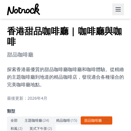
香港甜品咖啡廳 | 咖啡廳與咖
精選活動
啡
博客文章
甜品咖啡廳
約會好去處
美食佳餚
探索香港最優質的甜品咖啡廳咖啡廳和咖啡體驗。從精緻
的主題咖啡廳到地道的精品咖啡店，發現適合各種場合的
品酒
完美咖啡廳地點。
咖啡廳
最後更新：2026年4月
運動
類型
藝術文化
全部
主題咖啡廳
(
24
)
精品咖啡
(
15
)
甜品咖啡廳
(
11
)
和風
(
2
)
英式下午茶
(
2
)