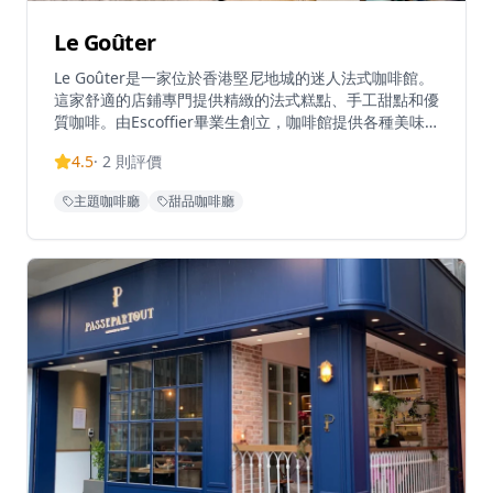
Le Goûter
Le Goûter是一家位於香港堅尼地城的迷人法式咖啡館。
這家舒適的店鋪專門提供精緻的法式糕點、手工甜點和優
質咖啡。由Escoffier畢業生創立，咖啡館提供各種美味
佳餚，包括他們受歡迎的巴斯克芝士蛋糕和季節性甜點創
4.5
·
2
則評價
作。憑藉其溫馨的氛圍和對細節的關注，Le Goûter為甜
點愛好者和咖啡愛好者提供了完美的場所。營業時間為週
主題咖啡廳
甜品咖啡廳
三至週日上午11點至晚上7點，這顆隱藏的寶石為堅尼地
城充滿活力的美食場景帶來了巴黎咖啡文化的氛圍。