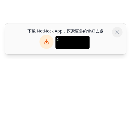
下載 NotNock App，探索更多約會好去處
NotNock
NotNock 是你的社交優先生活發現平台。與朋友一起發現香港好去
處 — 發掘餐廳、活動與約會好去處。下載應用程式或於網上探索。
©
2026
Alpha Match Technology Limited
. All rights reserved.
info@notnock.com