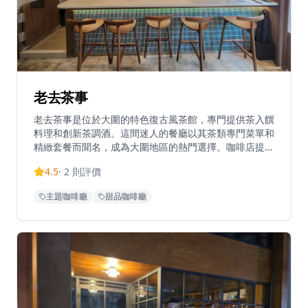
老去茶事
老去茶事是位於大圍的特色復古風茶館，專門提供茶入饌
料理和創新茶調酒。這間迷人的餐廳以其茶類專門菜單和
精緻套餐而聞名，成為大圍地區的熱門選擇。咖啡店提供
創意菜式如弄堂茶燻雞、重焙烏龍茶拿鐵，以及招牌茶調
4.5
·
2
則評價
酒套餐，每套包含特調飲品、茶品和配搭小食，均經精心
調配並使用特殊的2way cup呈現。每日營業時間11:00-
主題咖啡廳
甜品咖啡廳
21:00，提供堂食和外賣服務，是享受悠閒下午茶時光的
理想場所。主要菜式還包括櫻花蝦豆乳醬米型意粉配慢煮
雞胸肉、先苦後甜鍋煮奶茶、重焙烏龍茶卷蛋等特色料
理。