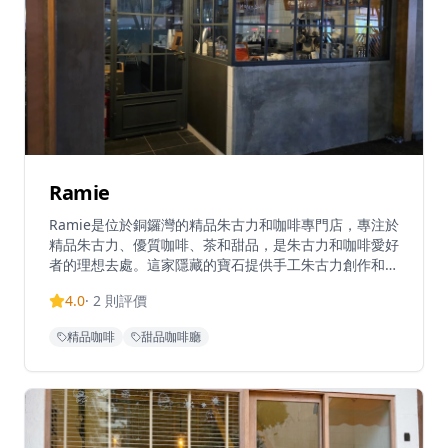
Ramie
Ramie是位於銅鑼灣的精品朱古力和咖啡專門店，專注於
精品朱古力、優質咖啡、茶和甜品，是朱古力和咖啡愛好
者的理想去處。這家隱藏的寶石提供手工朱古力創作和精
心調製的飲品，環境舒適溫馨，讓客人可以在繁忙的都市
4.0
·
2
則評價
中享受片刻寧靜。無論是想要品嚐精緻的手工朱古力，還
是享受一杯優質咖啡，Ramie都能滿足您的需求。店內提
精品咖啡
甜品咖啡廳
供多種朱古力產品和特色飲品，每一款都經過精心製作，
展現最佳的風味和品質。無論是情侶約會、朋友聚會還是
獨自享受甜點時光，Ramie都能提供完美的體驗，是朱古
力愛好者和咖啡愛好者的完美去處。