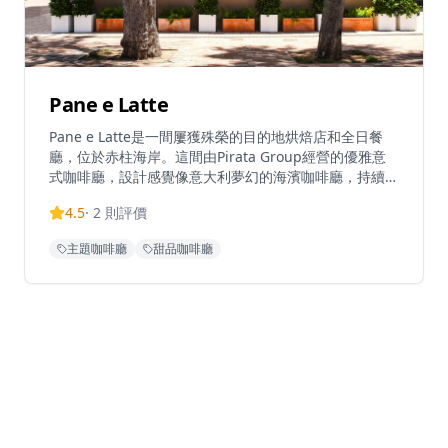
Pane e Latte
Pane e Latte是一間屢獲殊榮的目的地烘焙店和全日餐
廳，位於赤柱海岸。這間由Pirata Group經營的優雅意
式咖啡廳，設計感覺像意大利夢幻的海濱咖啡廳，持續吸
引赤柱的週末人潮。從日出到日落，他們提供坐下式早
4.5
·
2
則評價
餐、午餐和晚餐，專門提供新鮮烘焙的意大利食品和海濱
用餐體驗。餐廳作為沉浸式烘焙概念經營，名稱喚起意大
主題咖啡廳
甜品咖啡廳
利語中的「麵包和牛奶」。