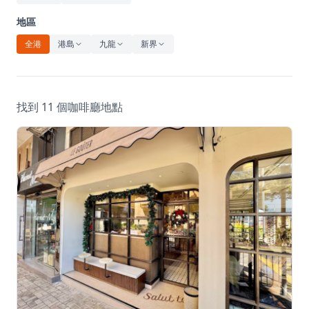
休閒
地區
音樂
全港
港島
九龍
新界
找到 11 個咖啡廳地點