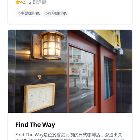
4.5
·
2
則評價
色咖啡飲品，包括可選擇咖啡豆的冰釀咖啡。咖啡店以友
善及時的服務而受到讚譽，為顧客營造溫馨的環境。距離
主題咖啡廳
甜品咖啡廳
太子地鐵站C2出口僅5分鐘步程，Tastes and Tales為尋
求優質咖啡體驗的顧客提供便利的交通。餐廳每日營業時
間為上午11:30至晚上7:30，某些日子會延長至晚上
9:00，但晚上7:00後入座需要預約。
Find The Way
Find The Way是位於香港元朗的日式咖啡店，營造出真