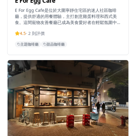
E For Egg Cafe
E For Egg Cafe是位於大圍寧靜住宅區的迷人社區咖啡
廳，提供舒適的用餐體驗，主打創意雞蛋料理和西式美
食。這間寵物友善餐廳已成為美食愛好者在輕鬆氛圍中享
受優質餐點的熱門目的地。咖啡廳以創新菜單聞名，包括
4.5
·
2
則評價
金沙軟殼蟹三文魚籽海鮮等特色菜品和各式雞蛋料理。位
於遠離繁忙市中心的寧靜環境中，是本地人和遊客休閒用
主題咖啡廳
甜品咖啡廳
餐和社交的完美場所。咖啡廳的環境溫馨舒適，設有寵物
友善區域，讓客人可以帶著毛孩一起享受用餐時光。餐廳
的雞蛋料理創意十足，從經典的班尼迪蛋到創新的雞蛋三
明治，每一道都經過精心製作。咖啡廳還提供優質的咖啡
和輕食，是週末早午餐的理想選擇。無論是與朋友小聚、
家庭聚餐還是帶著寵物外出，E For Egg Cafe都能提供完
美的用餐體驗，讓您在寧靜的環境中享受美食和美好時
光。