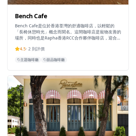
Bench Cafe
Bench Cafe是位於香港荃灣的舒適咖啡店，以輕鬆的
「長椅休憩時光」概念而聞名。這間咖啡店是寵物友善的
場所，同時也是Rapha香港RCC合作夥伴咖啡店，迎合單
車愛好者和咖啡愛好者。擁有溫馨的氛圍，非常適合休閒
4.5
·
2
則評價
聚會和咖啡休息時光，Bench Cafe在荃灣中心地帶提供
舒適的用餐體驗，以西式料理和優質咖啡為特色，營造悠
主題咖啡廳
甜品咖啡廳
閒的環境。