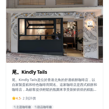
尾。Kindly Tails
尾。Kindly Tails是位於香港北角的舒適糕餅咖啡店，以
自家製蛋糕和特色咖啡而聞名。這家咖啡店是西式糕餅和
咖啡店，為顧客提供輕鬆的氛圍來享受新鮮烘焙的糕點和
優質飲品。在2024年6月暫時關閉後，咖啡店搬遷並在現
4.5
·
2
則評價
時的北角位置重新開業，繼續為忠實顧客提供服務。這家
店以手工烘焙方式而受到讚譽，店主親自參與製作咖啡店
主題咖啡廳
甜品咖啡廳
的招牌糕點和蛋糕。營業時間為星期三至星期一上午