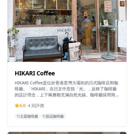
HIKARI Coffee
HIKARI Coffee是位於香港荃灣大壩街的日式咖啡店和咖
啡廳。「HIKARI」在日文中意指「光」，反映了咖啡廳
的設計理念，上下兩層都充滿自然光線。咖啡廳採用簡約
的日式室內設計，配有藤製家具和淺色內飾，營造輕鬆的
4.0
·
4
則評價
氛圍。HIKARI提供多款西式輕食、甜品及飲品，並在晚
上九點至十二點變身成夜間場所。這間咖啡廳以其寬敞的
主題咖啡廳
甜品咖啡廳
室內座位區而聞名，是用餐和休閒的熱門地點。