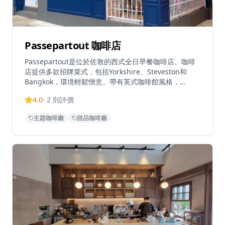
Passepartout 咖啡店
Passepartout是位於佐敦的西式全日早餐咖啡店。咖啡
店提供多款招牌菜式，包括Yorkshire、Steveston和
Bangkok，環境輕鬆愜意。帶有英式咖啡館風格，
Passepartout為繁忙的佐敦區提供了一個隱秘的早午餐
4.0
·
2
則評價
地點。餐廳在Tripadvisor上獲得3.8/5的評分，以其平日
輕鬆的氛圍和咖啡供應而聞名。
主題咖啡廳
甜品咖啡廳