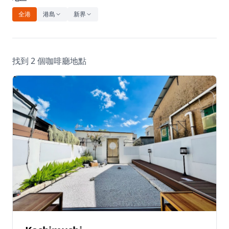
休閒
全港
港島
新界
音樂
找到 2 個咖啡廳地點