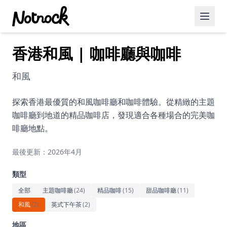
香港和風 | 咖啡廳與咖啡
精選活動
博客文章
和風
約會好去處
探索香港最優質的和風咖啡廳和咖啡體驗。從精緻的主題
咖啡廳到地道的精品咖啡店，發現適合各種場合的完美咖
美食佳餚
啡廳地點。
品酒
最後更新：2026年4月
咖啡廳
類型
運動
全部
主題咖啡廳
(
24
)
精品咖啡
(
15
)
甜品咖啡廳
(
11
)
和風
(
2
)
英式下午茶
(
2
)
藝術文化
地區