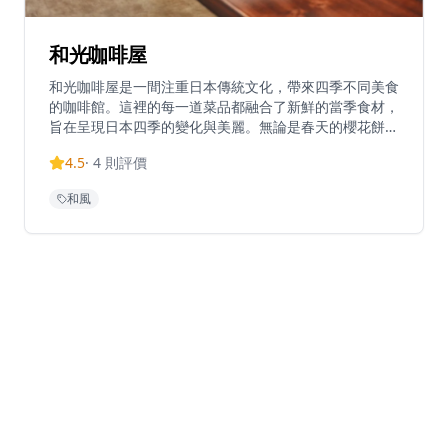
和光咖啡屋
和光咖啡屋是一間注重日本傳統文化，帶來四季不同美食
的咖啡館。這裡的每一道菜品都融合了新鮮的當季食材，
旨在呈現日本四季的變化與美麗。無論是春天的櫻花餅、
夏天的清涼抹茶冰淇淋、秋天的栗子甜點，還是冬天的熱
4.5
·
4
則評價
湯，每一口都讓人感受到濃厚的季節氛圍。此外，咖啡屋
內部裝潢以簡約的日式風格為主，搭配柔和的燈光和舒適
和風
的座位，為客人提供一個放鬆的環境。店內還定期舉辦茶
道和和菓子製作的工作坊，讓顾客能夠親身體驗日本的傳
統文化與藝術。和光咖啡屋不僅是一個品味美食的地方，
更是一個探索和欣賞日本文化的社區空間