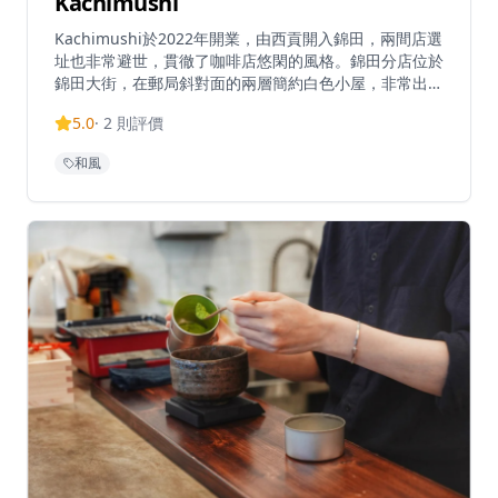
Kachimushi
Kachimushi於2022年開業，由西貢開入錦田，兩間店選
址也非常避世，貫徹了咖啡店悠閑的風格。錦田分店位於
錦田大街，在郵局斜對面的兩層簡約白色小屋，非常出
眾。咖啡店室內設榻榻米座位，餐檯之間距離充足，毫無
5.0
·
2
則評價
壓迫感。戶外設露天日式庭園，用砂石和草木砌出枯山水
的自然園景，散發禪學美感，是店內最人氣的打卡位。這
和風
家錦田咖啡店主要供應咖啡和輕食，平時少見的Dutch
Baby Pancake更是這裡的名菜。在鑄鐵鍋烤製而成的荷
蘭班㦸外脆內軟，灑上糖霜後賣相一流。喜歡鹹食的必試
烤比爾芝士配吐司（$68），烘脆的多士醮上軟滑的Brie
Cheese，看得人食指大動。人均消費約$150-$200。必
點美食：無花果荷蘭鬆餅（$78）、烤比爾芝士配吐司
（$68）。營業時間：周一至日10:00-18:00。提示：須
脫鞋入內，著鞋記得著襪啊～