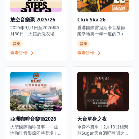
浪潮音樂工作室舉行，現
場將有本地重金屬樂隊精
彩演出，營造出充滿能量
放空音樂聚 2025/26
Club Ska 26
和激情的音樂氛圍。這是
2025年9月1日至2026年5
一個獨特的音樂活動，適
香港國際雷鬼斯卡音樂節
月30日，大館於洗衣場石
合重金屬音樂愛好者、想
榮幸地將一年一度的Club
階呈獻「放空音樂聚」。
要體驗不同音樂風格的情
Ska活動帶回Fringe
音樂
音樂
大館作為充滿活力且凝聚
侶，或是尋找刺激音樂體
Club，屆時將呈現熱辣的
大眾的空間，致力建立兼
驗的朋友。無論是想要釋
斯卡、動感的雷鬼和搖擺
查看詳情
查看詳情
容創意、多元與連結社群
放壓力，還是享受重金屬
的搖滾樂，為音樂愛好者
的文化平台，透過為新晉
音樂的獨特魅力，LOVE /
帶來難忘的音樂體驗。來
及獨立創作人搭建舞台，
DEATH / METAL 音樂之夜
自台灣的Skaraoke樂團將
推動創新敘事與藝術表
都能提供難忘的夜晚。
再次登台，亞洲最優秀的
達，呼應城市文化脈絡的
離拍樂隊將帶來現場大樂
演進。 「大館石階影院」
隊表演，營造出充滿能量
與「放空音樂聚」為獨立
和激情的音樂氛圍。這是
電影與小型音樂製作提供
一個獨特的音樂活動，適
重要的展示及表演空間，
合雷鬼、斯卡和搖滾樂愛
讓它們得到展現與交流的
好者，或是想要體驗不同
亞洲咖啡音樂節2026
天台單身之夜
契機。踏入25/26季度，這
音樂風格的情侶和朋友。
個雙系列節目將以全新的
大型國際咖啡盛事——亞
活動在藝穗會舉行，現場
單身不孤單！2月13日相聚
策展方向與陣容亮相，讓
洲咖啡音樂節即將登場！
將有精彩的現場音樂表
於Sugar天台酒吧歡唱之