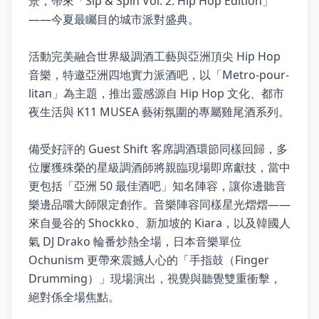
景，帶來「Sip & Spin Vol. 2: Hip Hop Edition」
——今夏最矚目的城市派對盛典。
活動完美融合世界級調酒工藝與亞洲頂尖 Hip Hop
音樂，特邀亞洲四地實力派酒吧，以「Metro-pour-
litan」為主題，推出靈感源自 Hip Hop 文化、都市
夜生活與 K11 MUSEA 藝術氛圍的專屬雞尾酒系列。
備受好評的 Guest Shift 客席調酒環節同樣回歸，多
位屢獲殊榮的星級調酒師將親臨現場即席獻技，當中
更包括「亞洲 50 最佳酒吧」知名陣容，讓你邊聽音
樂邊品嚐大師限定創作。音樂陣容同樣星光熠熠——
來自曼谷的 Shockko、新加坡的 Kiara，以及韓國人
氣 DJ Drako 輪番炒熱全場，日本音樂單位
Ochunism 更帶來震撼人心的「手指鼓（Finger
Drumming）」現場演出，視覺與聽覺雙重衝擊，
絕對係全場焦點。