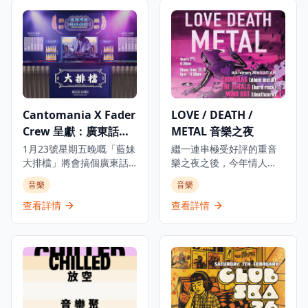
Cantomania X Fader
LOVE / DEATH /
Crew 呈獻：廣東話
METAL 音樂之夜
Hip Hop 之夜
1月23號星期五晚嘅「藍妹
繼一連串極受好評的重音
大排檔」將會搞個廣東話
樂之夜之後，今年情人
hip hop 之夜，到時一定
節，The Underground
音樂
音樂
熱鬧到爆！當晚7點開始，
會在九龍施展一個關於
一隊隊本地 hip hop DJ 輪
「愛與死」的黑暗魔咒，
查看詳情
查看詳情
流轟炸，播盡全港最正嘅
為重金屬音樂愛好者帶來
廣東 rap、R&B 同 hip
難忘的音樂體驗。無論你
hop 音樂。 呢個為時3小
是因為愛而心動，還是為
時嘅活動只限18歲或以上
情所傷，今次音樂之夜都
人士參加，展示香港最好
會帶來強烈的重金屬體
嘅廣東話饒舌、R&B 同
驗，讓你在震撼的音樂中
hip hop 音樂。
找到共鳴。活動在觀塘的