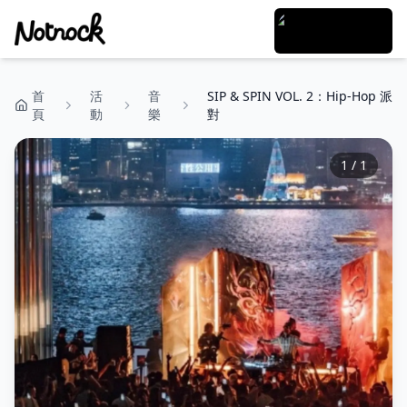
首
活
音
SIP & SPIN VOL. 2：Hip-Hop 派
頁
動
樂
對
1
/
1