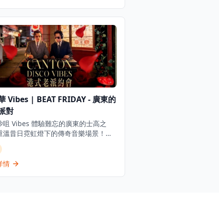
的離拍樂隊將帶來現場大樂隊表演，營
充滿能量和激情的音樂氛圍。這是一個
的音樂活動，適合雷鬼、斯卡和搖滾樂
者，或是想要體驗不同音樂風格的情侶
友。活動在藝穗會舉行，現場將有精彩
場音樂表演，讓觀眾可以近距離感受音
魅力。無論是想要享受音樂的樂趣，還
獨特的音樂體驗，Club Ska 26都能提
忘的夜晚，讓觀眾在音樂的節奏中盡情
。
 Vibes | BEAT FRIDAY - 廣東的
派對
咀 Vibes 體驗難忘的廣東的士高之
重溫昔日霓虹燈下的傳奇音樂場景！香
 DJ 組合 Beat Friday（INK 和
lshing）將混音播放80、90年代懷舊粵
行曲和廣東迪斯可金曲。門票包含3杯
詳情
enbräu啤酒，重溫最瘋狂年代的經典歌
場提供限量免費Fresh Rose浪漫體驗
。