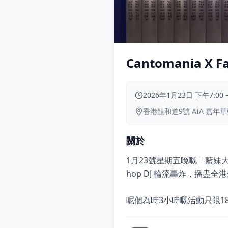
Cantomania X 
2026年1月23日 下午7:00
香港龍和道9號 AIA 嘉年
關於
1月23號星期五晚嘅「藍妹大
hop DJ 輪流轟炸，播盡全港最
呢個為時3小時嘅活動只限18