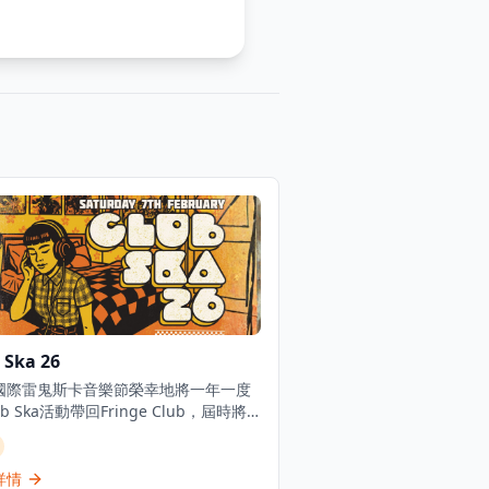
 Ska 26
國際雷鬼斯卡音樂節榮幸地將一年一度
ub Ska活動帶回Fringe Club，屆時將
熱辣的斯卡、動感的雷鬼和搖擺的搖滾
為音樂愛好者帶來難忘的音樂體驗。來
的Skaraoke樂團將再次登台，亞洲最
詳情