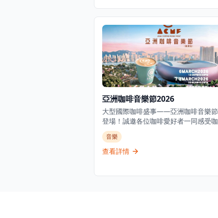
夜都會帶來強烈的重金屬體驗，讓你在
的音樂中找到共鳴。活動在觀塘的浪潮
工作室舉行，現場將有本地重金屬樂隊
演出，營造出充滿能量和激情的音樂氛
這是一個獨特的音樂活動，適合重金屬
愛好者、想要體驗不同音樂風格的情侶
是尋找刺激音樂體驗的朋友。無論是想
放壓力，還是享受重金屬音樂的獨特魅
LOVE / DEATH / METAL 音樂之夜都
難忘的夜晚。
亞洲咖啡音樂節2026
大型國際咖啡盛事——亞洲咖啡音樂節
登場！誠邀各位咖啡愛好者一同感受咖
軍的專業風采，探索全球知名咖啡名店
音樂
特魅力，品鑑世界多地產區的頂級莊園
豆，在美妙旋律中放鬆身心，沉浸於只
查看詳情
亞洲咖啡音樂節咖啡文化與體驗中。歡
你的毛孩一起來玩~ 四款門票：獨家尊
行證/ 3 日全日通行證/ 1 日全日通行證
通行證。4 大咖啡賽事同步引爆：咖啡
大賽、咖啡烘焙大賽、咖啡特調大賽、
杯測大賽。超強亞洲咖啡陣容集結！從