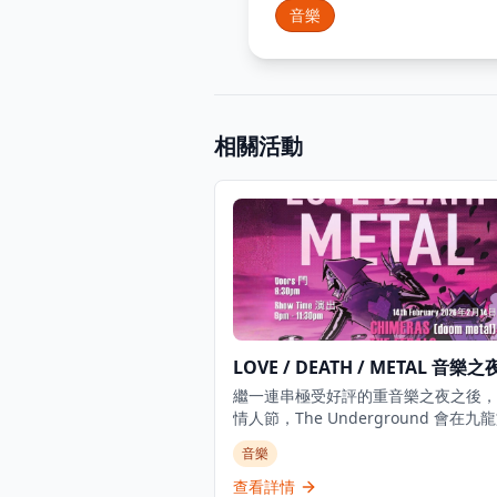
音樂
相關活動
LOVE / DEATH / METAL 音樂之
繼一連串極受好評的重音樂之夜之後，
情人節，The Underground 會在九
一個關於「愛與死」的黑暗魔咒，為重
音樂
音樂愛好者帶來難忘的音樂體驗。無論
因為愛而心動，還是為情所傷，今次音
查看詳情