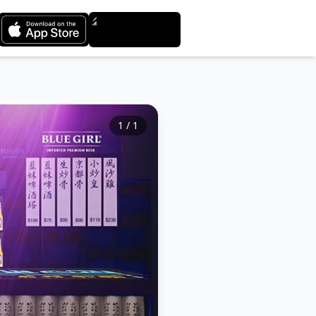
1
/
1