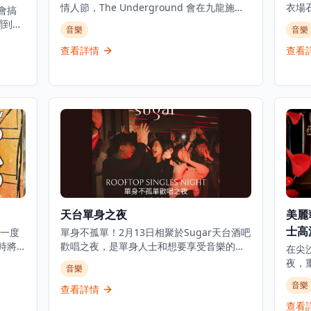
情人節，The Underground 會在九龍施展
衣場石
會搞
一個關於「愛與死」的黑暗魔咒，為重金屬
滿活
鬧到
音樂
音樂
音樂愛好者帶來難忘的音樂體驗。無論你是
意、
 DJ
因為愛而心動，還是為情所傷，今次音樂之
晉及
查看詳情
查看
R&B
夜都會帶來強烈的重金屬體驗，讓你在震撼
藝術表
的音樂中找到共鳴。活動在觀塘的浪潮音樂
館石
好嘅廣
工作室舉行，現場將有本地重金屬樂隊精彩
與小
演出，營造出充滿能量和激情的音樂氛圍。
間，
這是一個獨特的音樂活動，適合重金屬音樂
25
愛好者、想要體驗不同音樂風格的情侶，或
方向
是尋找刺激音樂體驗的朋友。無論是想要釋
現場演出
放壓力，還是享受重金屬音樂的獨特魅力，
始，
LOVE / DEATH / METAL 音樂之夜都能提供
了一
難忘的夜晚。
流行
目由
天台單身之夜
美麗華
們以
貌。
士高
一度
單身不孤單！2月13日相聚於Sugar天台酒吧
立音
屆時將
歡唱之夜，是單身人士和想要享受音樂的朋
在尖沙
等更
搖滾
友的理想活動。唱盡經典療傷情歌，觸動心
夜，
音樂
帶來
。來
弦，讓你在音樂中找到共鳴和慰藉。活動搭
港標誌性
格的演變歷程。
音樂
亞洲最
配香港經典電影主題雞尾酒與亞洲風味小
查看詳情
Bal
日至
，營
食，暢享歡樂時光，為你帶來難忘的夜晚。
語流
查看