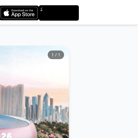
1
/
1