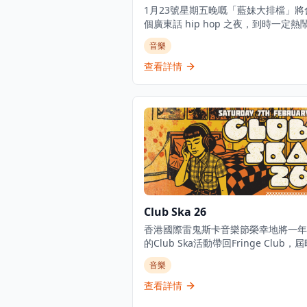
1月23號星期五晚嘅「藍妹大排檔」將
個廣東話 hip hop 之夜，到時一定熱
爆！當晚7點開始，一隊隊本地 hip hop
音樂
輪流轟炸，播盡全港最正嘅廣東 rap、
同 hip hop 音樂。 呢個為時3小時嘅活動只
查看詳情
限18歲或以上人士參加，展示香港最
東話饒舌、R&B 同 hip hop 音樂。
Club Ska 26
香港國際雷鬼斯卡音樂節榮幸地將一年
的Club Ska活動帶回Fringe Club，
呈現熱辣的斯卡、動感的雷鬼和搖擺的
音樂
樂，為音樂愛好者帶來難忘的音樂體驗
自台灣的Skaraoke樂團將再次登台，
查看詳情
優秀的離拍樂隊將帶來現場大樂隊表演