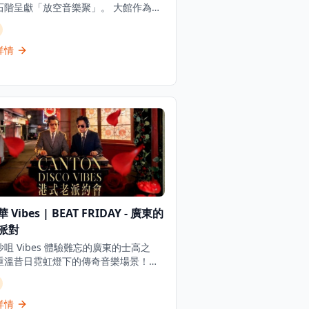
階呈獻「放空音樂聚」。 大館作為充
力且凝聚大眾的空間，致力建立兼容創
多元與連結社群的文化平台，透過為新
獨立創作人搭建舞台，推動創新敘事與
詳情
達，呼應城市文化脈絡的演進。 「大
階影院」與「放空音樂聚」為獨立電影
型音樂製作提供重要的展示及表演空
讓它們得到展現與交流的契機。踏入
/26季度，這個雙系列節目將以全新的策展
與陣容亮相，讓不同類別的電影放映與
百花齊放、交織共鳴。 自2021年開
「放空音樂聚」實現其藝術願景，創造
個零距離的舞台，呈現從古典、爵士、
到世界音樂等不同風格的現場表演。節
獨立音樂人和製作人擔任策劃，鼓勵他
 Vibes | BEAT FRIDAY - 廣東的
獨特的視角呈現香港音樂行業的多元面
踏入2025年9月，節目將開拓並涵蓋獨
派對
樂、爵士樂、音樂劇、民謠及氛圍音樂
咀 Vibes 體驗難忘的廣東的士高之
廣闊的音樂領域。樂手亦會在演出之餘
重溫昔日霓虹燈下的傳奇音樂場景！香
個人分享，讓觀眾真切感受不同音樂風
 DJ 組合 Beat Friday（INK 和
 本季節目將於2025年9月5
lshing）將混音播放80、90年代懷舊粵
7日由「奏響未來」揭開序幕，由資深策
行曲和廣東迪斯可金曲。門票包含3杯
詳情