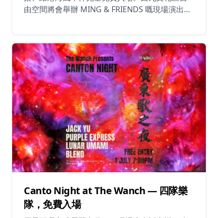
由空間將會舉辦 MING & FRIENDS 嘅現場演出，
係你週五夜晚唔可以錯過嘅節目。 🎵 「自由空間
Live」係西九文化區嘅恆常戶外音樂企劃，專門為
本地獨立音樂人、樂隊同新生代表演者提供舞
台。演出風格多元，氣氛輕鬆寫意，係週末夜晚
同朋友一齊出嚟嘅最佳選擇。 帶埋朋友，揀個好
位置，喺維港海風下盡情享受現場音樂。 📅 日
期：2026年7月3日（星期五） ⏰ 時間：晚上
8:30 📍 西九文化區藝術公園自由空間戶外空間
🎟 免費入場 — 無需事先購票
Canto Night at The Wanch — 四隊樂
隊，免費入場