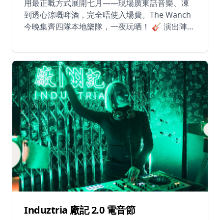
用最正嘅方式展開七月——現場廣東話音樂、凍
到透心涼嘅啤酒，完全唔使入場費。The Wanch
今晚集齊四隊本地樂隊，一夜玩晒！ 🎸 演出陣
容： - Purple Express - Jack Yu - Lunar Umami -
Blend 四種完全唔同嘅風格。同一個舞台。一晚
搞掂。唔論你鍾意獨立音樂、流行定係其他，今
晚都有你份。唔使訂位、唔使買票——即刻嚟就
得。 到時見！ 📅 日期：2026年7月1日（星期
三） ⏰ 時間：晚上7:00 – 11:30 📍 灣仔謝斐道
90號豫港大廈1樓 🎟 免費入場
Induztria 廠記 2.0 電音節