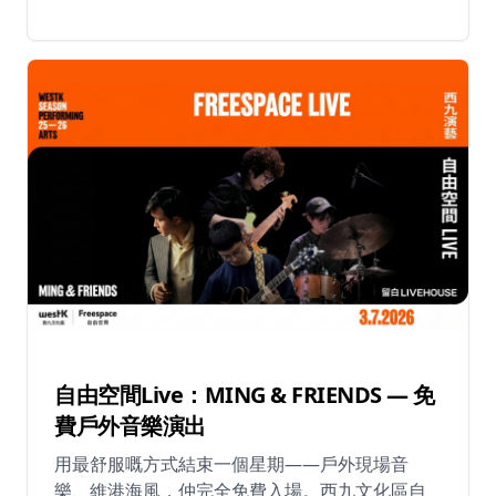
五」— DJ INK 及 Ballshing — 強勢回歸,將 80、
期六及日下午6時30分至晚上9時30分，8月22日
90 年代經典廣東歌注入全新 Disco 靈魂。這些香
除外） ⏰ 樂園開放時間：每日上午11時至下午6
港黃金時代的標誌性歌曲經過重新混音,以嶄新能
時 📍 海洋公園水上樂園，香港仔海洋徑33號 🎟️
量呈現,讓你隨著熟悉的旋律重溫那個輝煌年代。
門票由2026年6月8日起公開發售
🍺 現場更有冰涼的 Hoegarden 及 Hoegarden
Rosé 啤酒無限暢飲!邀約三五知己,在復古勁歌中
熱舞狂歡,一邊暢飲清爽啤酒,一邊穿越時空回到廣
東歌最璀璨的盛世。 這不僅是一場派對,更是對粵
語流行文化的致敬,以震撼節拍和滿滿正能量包裹
著你。無論你是資深粵語歌迷,還是初次探索這些
經典,這個夜晚都將帶給你源源不絕的驚喜與歡樂!
📅 日期:2026年7月11日(星期六) ⏰ 時間:晚上8時
至11時59分 📍 Vibes,尖沙咀美麗華酒店5樓 🎟
票價:HK$300(包含2杯啤酒) 🎫 網上發售:2026年7
月1日凌晨12時起 🔞 此活動只限18歲或以上人士
自由空間Live：MING & FRIENDS — 免
參加。歡享美酒,請理性飲酒。
費戶外音樂演出
用最舒服嘅方式結束一個星期——戶外現場音
樂、維港海風，仲完全免費入場。西九文化區自