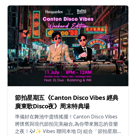
來西亞DJ • DJ KIXON - 人氣DJ • DJ SUNB - 醫生DJ
配合璀璨視覺效果，狂熱氣氛一觸即發！ 📸 晝夜
霓虹打卡 + 線上人生三格！ 全新懷舊主題「游如
80年代」點綴整個水上樂園，由「珊瑚大堂」的
巨型扭蛋機影到三樓陽台位置。打卡裝置包括： •
懷舊冰室美食主題 • 「渠王」夜光藝術廊 • 多款巨
型霓虹燈裝置 晚上限定打卡位亮燈後，水上樂園
將搖身一變為狂「夜」派對主場！配合懷舊主
題，更打造全新80s線上人生三格。 🌟 ASIA
IDOL 激浪之夜 8月22日晚上6時至9時30分 特別
之夜帶來多位超人氣亞洲偶像團隊！包括粉絲見
面會、駐場DJ及來自不同地區的六大人氣男團女
團輪流表演。 🎮 水上運動激鬥 + 池畔酒吧 體驗
各類水上運動競技，並在池畔酒吧享受清涼飲
節拍星期五《Canton Disco Vibes 經典
品，感受派對氛圍。 這是你重溫80年代黃金時代
廣東歌Disco夜》周末特典場
的機會，在璀璨燈光和電音節拍下享受最酷的夏
準備好在舞池中盡情搖擺！Canton Disco Vibes
日派對。無論你是懷舊愛好者還是派對狂熱者，
將懷舊與現代節拍完美融合,為你帶來難忘的音樂
這個活動都將為你帶來難忘的夏日回憶！ 📅 日
之夜！🎶✨ Vibes 聯同本地 DJ 組合「節拍星期
期：2026年7月4日至8月31日（派對之夜：逢星