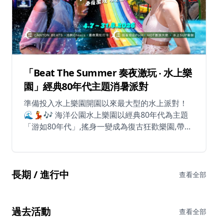
休閒
音樂
「Beat The Summer 奏夜激玩 ‧ 水上樂
園」經典80年代主題消暑派對
準備投入水上樂園開園以來最大型的水上派對！
🌊💃🎶 海洋公園水上樂園以經典80年代為主題
「游如80年代」,搖身一變成為復古狂歡樂園,帶來
「Beat The Summer」派對系列,讓你體驗最懷舊
的消暑盛事！ 🎵 CANTON BEATS【夜】 7月4日
至8月30日期間（8月22日除外），逢星期六及星
長期 / 進行中
期日下午6時30分至晚上9時30分 隨著星級駐場DJ
查看全部
精選的混音廣東歌及經典金曲盡情舞動！首四場
活動日更邀得四位星級DJ坐鎮： • DJ SURA - 來自
南韓的電音女王 • AMBER NA 藍星蕾 - 超人氣馬
過去活動
查看全部