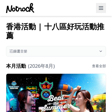
香港活動 | 十八區好玩活動推
精選活動
薦
博客文章
約會好去處
篩選
音樂
美食佳餚
本月活動
(
2026年8月
)
查看全部
品酒
咖啡廳
運動
藝術文化