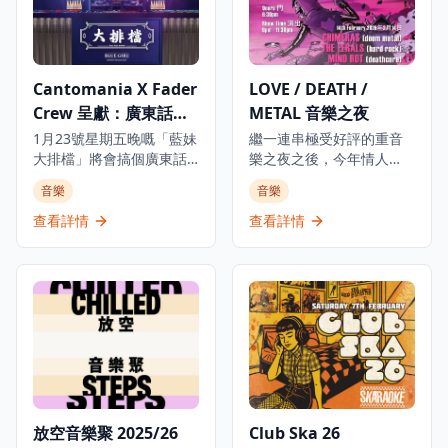
Cantomania X Fader
LOVE / DEATH /
Crew 呈獻：廣東話
METAL 音樂之夜
Hip Hop 之夜
1月23號星期五晚嘅「藍妹
繼一連串極受好評的重音
大排檔」將會搞個廣東話
樂之夜之後，今年情人
hip hop 之夜，到時一定
節，The Underground
音樂
音樂
熱鬧到爆！當晚7點開始，
會在九龍施展一個關於
一隊隊本地 hip hop DJ 輪
「愛與死」的黑暗魔咒，
查看詳情
查看詳情
流轟炸，播盡全港最正嘅
為重金屬音樂愛好者帶來
廣東 rap、R&B 同 hip
難忘的音樂體驗。無論你
hop 音樂。 呢個為時3小
是因為愛而心動，還是為
時嘅活動只限18歲或以上
情所傷，今次音樂之夜都
人士參加，展示香港最好
會帶來強烈的重金屬體
嘅廣東話饒舌、R&B 同
驗，讓你在震撼的音樂中
hip hop 音樂。
找到共鳴。活動在觀塘的
浪潮音樂工作室舉行，現
場將有本地重金屬樂隊精
彩演出，營造出充滿能量
放空音樂聚 2025/26
Club Ska 26
和激情的音樂氛圍。這是