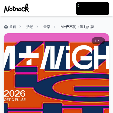
首頁
活動
音樂
M+夜不同：脈動如詩
1
/
1