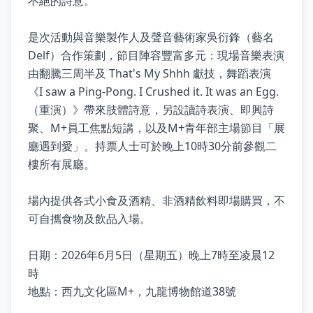
不絕的詩意。
是次活動與音樂製作人及聲音藝術家吳衍鋒（藝名
Delf）合作策劃，節目陣容豐富多元：現場音樂表演
由翻騰三周半及 That's My Shhh 獻技，舞蹈表演
《I saw a Ping-Pong. I Crushed it. It was an Egg.
（重演）》帶來肢體詩意，另設讀詩表演、即興詩
聚、M+員工焦點短講，以及M+青年部主場節目「展
廳遇到愛」。持票人士可於晚上10時30分前參觀二
樓所有展廳。
場內提供各式小食及酒精、非酒精飲料即場購買，不
可自攜食物及飲品入場。
日期：2026年6月5日（星期五）晚上7時至凌晨12
時
地點：西九文化區M+，九龍博物館道38號