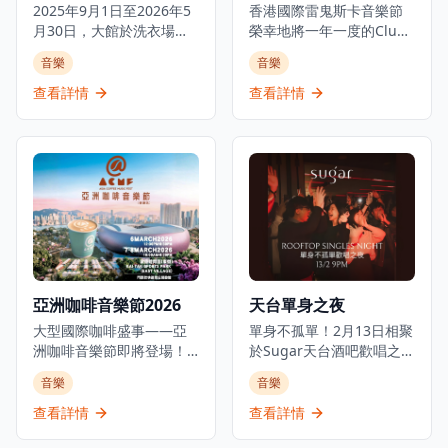
2025年9月1日至2026年5
一個獨特的音樂活動，適
香港國際雷鬼斯卡音樂節
月30日，大館於洗衣場石
合重金屬音樂愛好者、想
榮幸地將一年一度的Club
階呈獻「放空音樂聚」。
要體驗不同音樂風格的情
Ska活動帶回Fringe
音樂
音樂
大館作為充滿活力且凝聚
侶，或是尋找刺激音樂體
Club，屆時將呈現熱辣的
大眾的空間，致力建立兼
驗的朋友。無論是想要釋
斯卡、動感的雷鬼和搖擺
查看詳情
查看詳情
容創意、多元與連結社群
放壓力，還是享受重金屬
的搖滾樂，為音樂愛好者
的文化平台，透過為新晉
音樂的獨特魅力，LOVE /
帶來難忘的音樂體驗。來
及獨立創作人搭建舞台，
DEATH / METAL 音樂之夜
自台灣的Skaraoke樂團將
推動創新敘事與藝術表
都能提供難忘的夜晚。
再次登台，亞洲最優秀的
達，呼應城市文化脈絡的
離拍樂隊將帶來現場大樂
演進。 「大館石階影院」
隊表演，營造出充滿能量
與「放空音樂聚」為獨立
和激情的音樂氛圍。這是
電影與小型音樂製作提供
一個獨特的音樂活動，適
重要的展示及表演空間，
合雷鬼、斯卡和搖滾樂愛
讓它們得到展現與交流的
好者，或是想要體驗不同
亞洲咖啡音樂節2026
天台單身之夜
契機。踏入25/26季度，這
音樂風格的情侶和朋友。
個雙系列節目將以全新的
大型國際咖啡盛事——亞
活動在藝穗會舉行，現場
單身不孤單！2月13日相聚
策展方向與陣容亮相，讓
洲咖啡音樂節即將登場！
將有精彩的現場音樂表
於Sugar天台酒吧歡唱之
不同類別的電影放映與現
誠邀各位咖啡愛好者一同
演，讓觀眾可以近距離感
夜，是單身人士和想要享
音樂
音樂
場演出百花齊放、交織共
感受咖啡冠軍的專業風
受音樂的魅力。無論是想
受音樂的朋友的理想活
鳴。 自2021年開始，「放
采，探索全球知名咖啡名
要享受音樂的樂趣，還是
動。唱盡經典療傷情歌，
查看詳情
查看詳情
空音樂聚」實現其藝術願
店的獨特魅力，品鑑世界
尋找獨特的音樂體驗，
觸動心弦，讓你在音樂中