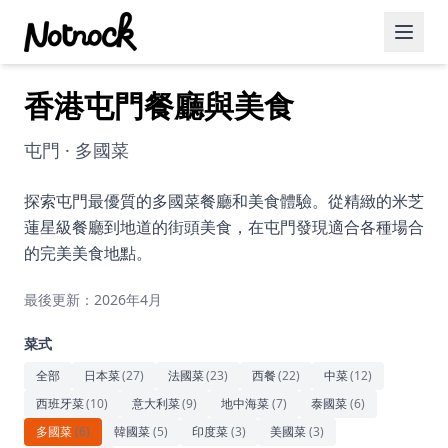
香港屯門餐廳與美食
精選活動
博客文章
屯門 · 多國菜
約會好去處
探索屯門最優質的多國菜餐廳和美食體驗。從精緻的米芝
蓮星級餐廳到地道的街頭美食，在屯門發現適合各種場合
美食佳餚
的完美美食地點。
品酒
最後更新：2026年4月
咖啡廳
菜式
運動
全部
日本菜
(
27
)
法國菜
(
23
)
西餐
(
22
)
中菜
(
12
)
西班牙菜
(
10
)
意大利菜
(
9
)
地中海菜
(
7
)
泰國菜
(
6
)
藝術文化
多國菜
(
6
)
韓國菜
(
5
)
印度菜
(
3
)
美國菜
(
3
)