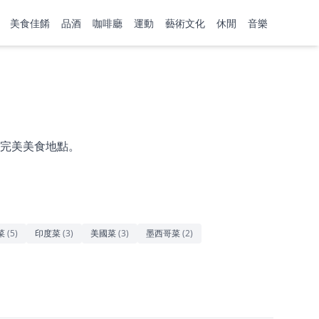
美食佳餚
品酒
咖啡廳
運動
藝術文化
休閒
音樂
完美美食地點。
菜
(
5
)
印度菜
(
3
)
美國菜
(
3
)
墨西哥菜
(
2
)