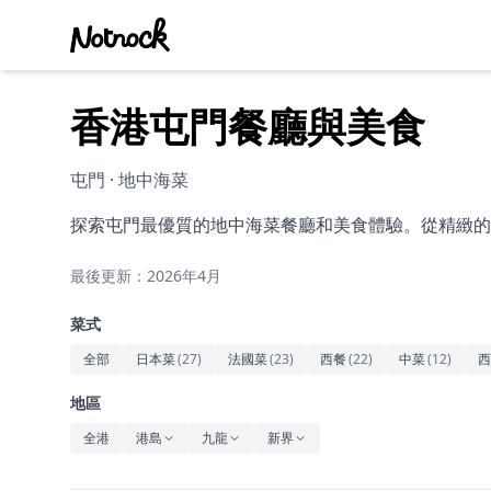
香港屯門餐廳與美食
屯門 · 地中海菜
探索屯門最優質的地中海菜餐廳和美食體驗。從精緻的
最後更新：2026年4月
菜式
全部
日本菜
(
27
)
法國菜
(
23
)
西餐
(
22
)
中菜
(
12
)
西
地區
全港
港島
九龍
新界