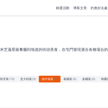
精選活動
博客文章
約會好去處
米芝蓮星級餐廳到地道的街頭美食，在屯門發現適合各種場合的
班牙菜
(
10
)
意大利菜
(
9
)
地中海菜
(
7
)
泰國菜
(
6
)
多國菜
(
6
)
韓國