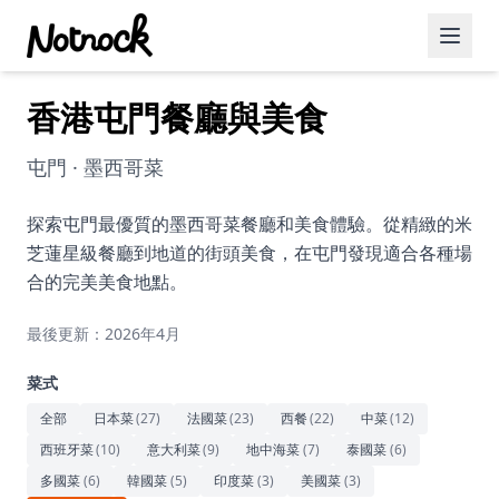
香港屯門餐廳與美食
精選活動
博客文章
屯門 · 墨西哥菜
約會好去處
探索屯門最優質的墨西哥菜餐廳和美食體驗。從精緻的米
芝蓮星級餐廳到地道的街頭美食，在屯門發現適合各種場
美食佳餚
合的完美美食地點。
品酒
最後更新：2026年4月
咖啡廳
菜式
運動
全部
日本菜
(
27
)
法國菜
(
23
)
西餐
(
22
)
中菜
(
12
)
西班牙菜
(
10
)
意大利菜
(
9
)
地中海菜
(
7
)
泰國菜
(
6
)
藝術文化
多國菜
(
6
)
韓國菜
(
5
)
印度菜
(
3
)
美國菜
(
3
)