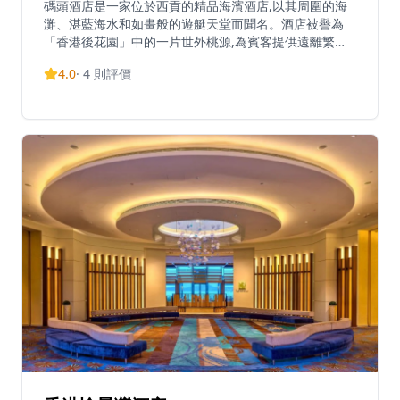
碼頭酒店是一家位於西貢的精品海濱酒店,以其周圍的海
灘、湛藍海水和如畫般的遊艇天堂而聞名。酒店被譽為
「香港後花園」中的一片世外桃源,為賓客提供遠離繁囂
的寧靜體驗。酒店坐落於白沙灣寧靜的碼頭上,設有40間
4.0
·
4
則評價
設備先進的客房和套房,配備寬敞的露台、起居和用餐區
域以及設備齊全的廚房。都市時尚與低調奢華完美平衡,
賓客可從私人陽台或天台露台欣賞海景。酒店地理位置優
越,方便探索當地隱秘海灘、迷人漁村,並在區內各式酒吧
和海鮮餐廳體驗美食之旅。無論是慶祝特別場合還是尋求
放鬆和重新聯繫,碼頭酒店都能提供親密的度假體驗,讓您
享受緩慢的生活節奏和令人驚嘆的美景。