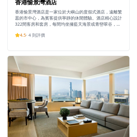
香港愉景灣酒店
香港愉景灣酒店是一家位於大嶼山的度假式酒店，遠離繁
囂的市中心，為賓客提供寧靜的休閒體驗。酒店精心設計
322間客房和套房，每間均坐擁藍天海景或青巒翠谷，讓
賓客置身於美麗的大自然懷抱中。酒店坐落於風光如畫的
4.5
·
4
則評價
愉景灣，為世界各地的旅客提供探索香港綠洲的機會，同
時交通便利。酒店設有多個餐飲設施，包括提供多國菜式
和自助餐的Café bord de Mer & Lounge，以及海玥台
露天雅座，讓來賓在柔和的海風下享用清新怡神的雞尾
酒、特飲和輕餐小吃。酒店適合希望在香港綠洲中尋求寧
靜度假體驗的旅客。