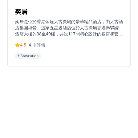
奕居
奕居是位於香港金鐘太古廣場的豪華精品酒店，由太古酒
店集團經營。這家五星級酒店位於太古廣場香港JW萬豪
酒店大樓的38至49樓，共設117間精心設計的客房和套
房。酒店於2009年10月開幕，以其精緻的設計、壯麗的
4.5
·
4
則評價
城市景觀和卓越的服務而聞名。酒店的旗艦餐廳
Salisterra由米芝蓮星級主廚Ricardo Chaneton主理，
Staycation
提供創新料理。奕居位於香港商業區的核心地帶，在繁忙
的金鐘區和充滿當代藝廊、精品店及餐廳的星街區之間，
為賓客提供都市中的寧靜避風港。