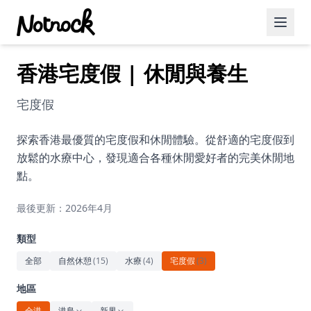
香港宅度假 | 休閒與養生
精選活動
博客文章
宅度假
約會好去處
探索香港最優質的宅度假和休閒體驗。從舒適的宅度假到
放鬆的水療中心，發現適合各種休閒愛好者的完美休閒地
美食佳餚
點。
品酒
最後更新：2026年4月
咖啡廳
類型
運動
全部
自然休憩
(
15
)
水療
(
4
)
宅度假
(
3
)
藝術文化
地區
全港
港島
新界