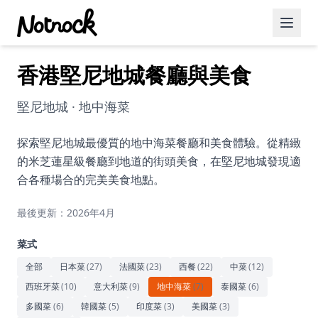
香港堅尼地城餐廳與美食
精選活動
博客文章
堅尼地城 · 地中海菜
約會好去處
探索堅尼地城最優質的地中海菜餐廳和美食體驗。從精緻
的米芝蓮星級餐廳到地道的街頭美食，在堅尼地城發現適
美食佳餚
合各種場合的完美美食地點。
品酒
最後更新：2026年4月
咖啡廳
菜式
運動
全部
日本菜
(
27
)
法國菜
(
23
)
西餐
(
22
)
中菜
(
12
)
西班牙菜
(
10
)
意大利菜
(
9
)
地中海菜
(
7
)
泰國菜
(
6
)
藝術文化
多國菜
(
6
)
韓國菜
(
5
)
印度菜
(
3
)
美國菜
(
3
)