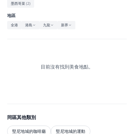
休閒
墨西哥菜
(
2
)
音樂
地區
全港
港島
九龍
新界
目前沒有找到美食地點。
同區其他類別
堅尼地城的咖啡廳
堅尼地城的運動