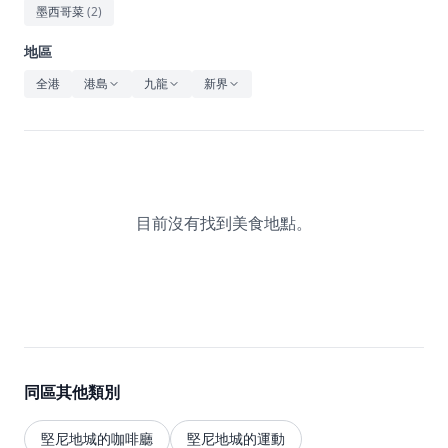
休閒
墨西哥菜
(
2
)
音樂
地區
全港
港島
九龍
新界
目前沒有找到美食地點。
同區其他類別
堅尼地城的咖啡廳
堅尼地城的運動