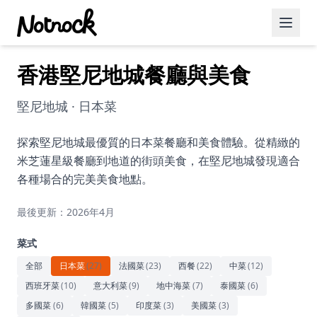
香港堅尼地城餐廳與美食
精選活動
博客文章
堅尼地城 · 日本菜
約會好去處
探索堅尼地城最優質的日本菜餐廳和美食體驗。從精緻的
米芝蓮星級餐廳到地道的街頭美食，在堅尼地城發現適合
美食佳餚
各種場合的完美美食地點。
品酒
最後更新：2026年4月
咖啡廳
菜式
運動
全部
日本菜
(
27
)
法國菜
(
23
)
西餐
(
22
)
中菜
(
12
)
西班牙菜
(
10
)
意大利菜
(
9
)
地中海菜
(
7
)
泰國菜
(
6
)
藝術文化
多國菜
(
6
)
韓國菜
(
5
)
印度菜
(
3
)
美國菜
(
3
)