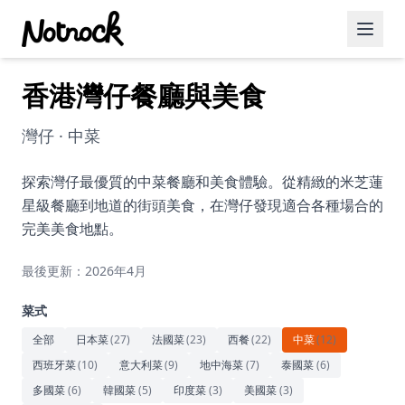
香港灣仔餐廳與美食
精選活動
博客文章
灣仔 · 中菜
約會好去處
探索灣仔最優質的中菜餐廳和美食體驗。從精緻的米芝蓮
星級餐廳到地道的街頭美食，在灣仔發現適合各種場合的
美食佳餚
完美美食地點。
品酒
最後更新：2026年4月
咖啡廳
菜式
運動
全部
日本菜
(
27
)
法國菜
(
23
)
西餐
(
22
)
中菜
(
12
)
西班牙菜
(
10
)
意大利菜
(
9
)
地中海菜
(
7
)
泰國菜
(
6
)
藝術文化
多國菜
(
6
)
韓國菜
(
5
)
印度菜
(
3
)
美國菜
(
3
)