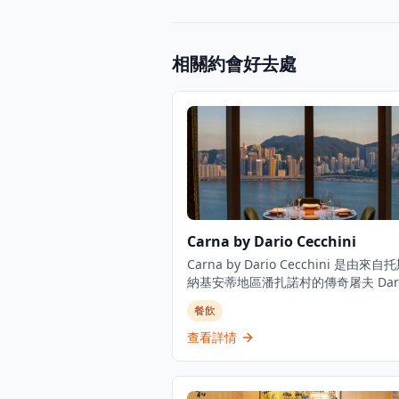
相關約會好去處
Carna by Dario Cecchini
Carna by Dario Cecchini 是由來自
納基安蒂地區潘扎諾村的傳奇屠夫 Dari
Cecchini 創立的現代意大利牛扒屋。
餐飲
滿活力的意大利牛扒屋概念餐廳倡導從
尾的理念,專注於來自意大利、澳洲和
查看詳情
優質牛肉。餐廳位於香港文華東方酒店3
享有壯麗景色,營業時間為平日下午6時
夜12時,週末中午12時至下午3時及下午