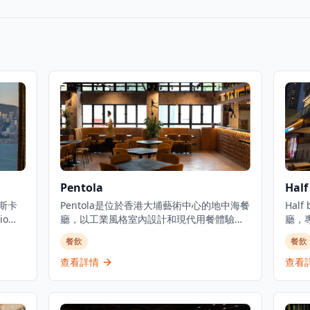
Pentola
Half
托斯卡
Pentola是位於香港大埔藝術中心的地中海餐
Hal
o
廳，以工業風格室內設計和現代用餐體驗而
廳，
這家充
聞名。餐廳以「Fun to Eat」概念經營，提
設有
餐飲
餐飲
頭到
供意大利和地中海料理，包括燉飯、意大利
分鐘，
美國的
麵和季節性特色菜。憑藉現代氛圍和經典風
Invo
查看詳情
查看
9樓,
格，Pentola在大埔藝術區的時尚環境中提供
牌化
至午
舒適的用餐體驗，特色菜包括泰式意大利
廳隸屬
6時
麵、咖啡燉飯和各種素食選擇。餐廳的裝潢
區提