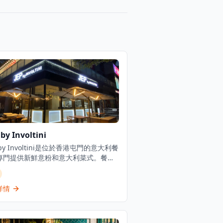
 by Involtini
f by Involtini是位於香港屯門的意大利餐
專門提供新鮮意粉和意大利菜式。餐廳
用餐時間限制，午餐90分鐘，晚餐120
並接受60天內的預訂。Half by
ltini是從之前的JEP by Involtini重新品
詳情
而來，於2025年9月重新開業。這間餐
於Involtini餐廳概念集團，在新界地
供正宗的意大利用餐體驗。