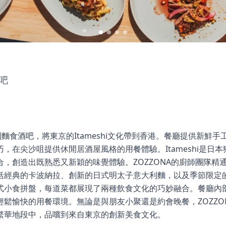
吧
大利麵食酒吧，將東京的Itameshi文化帶到香港。餐廳提供新鮮
，在尖沙咀提供休閒居酒屋風格的用餐體驗。Itameshi是日
，創造出既熟悉又新穎的味覺體驗。ZOZZONA的廚師團隊精
括經典的卡波納拉、創新的日式明太子意大利麵，以及季節限定
式小食拼盤，每道菜都展現了兩種飲食文化的巧妙融合。餐廳內
鬆愉快的用餐環境。無論是與朋友小聚還是約會晚餐，ZOZZO
繁華地段中，品嚐到來自東京的創新美食文化。