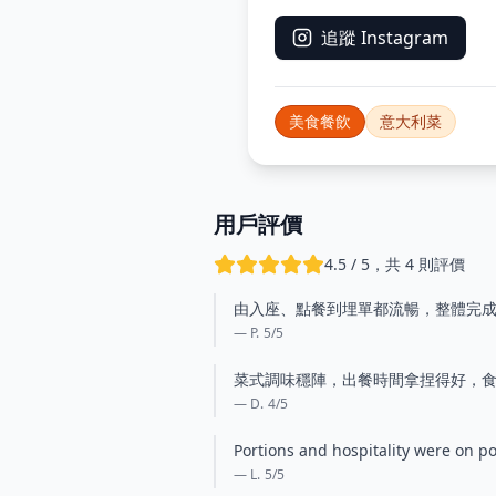
追蹤 Instagram
美食餐飲
意大利菜
用戶評價
4.5 / 5，共 4 則評價
由入座、點餐到埋單都流暢，整體完成
— P.
5
/5
菜式調味穩陣，出餐時間拿捏得好，
— D.
4
/5
Portions and hospitality were on po
— L.
5
/5