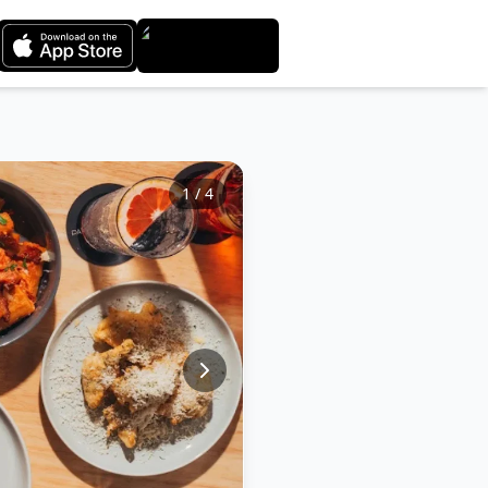
1
/
4