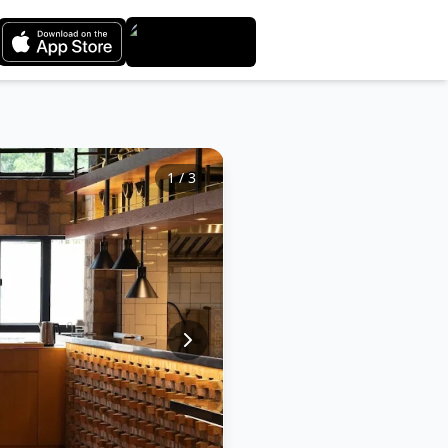
1
/
3