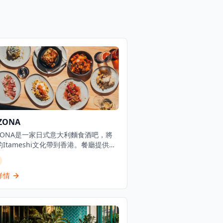
ZONA
ZZONA是一家日式意大利麵食酒吧，將
Itameshi文化帶到香港。餐廳提供新
工製作的意大利麵和分享小食，融合日
味與意式技巧，在尖沙咀提供休閒居酒
的用餐體驗。Itameshi是日本獨特的
詳情
文化，將意大利料理與日本料理精髓完
合，創造出既熟悉又新穎的味覺體驗。
ZZONA的廚師團隊精通日式與意式烹飪
，每日新鮮製作各種意大利麵，包括經