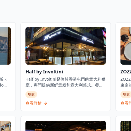
Half by Involtini
ZOZ
托斯卡
Half by Involtini是位於香港屯門的意大利餐
ZO
o
廳，專門提供新鮮意粉和意大利菜式。餐廳
東京的
這家充
設有用餐時間限制，午餐90分鐘，晚餐120
鮮手
餐飲
餐飲
頭到
分鐘，並接受60天內的預訂。Half by
式風
美國的
Involtini是從之前的JEP by Involtini重新品
屋風格
查看詳情
查看
9樓,
牌化而來，於2025年9月重新開業。這間餐
飲食
至午
廳隸屬於Involtini餐廳概念集團，在新界地
美結
6時
區提供正宗的意大利用餐體驗。
ZO
現了這
技藝