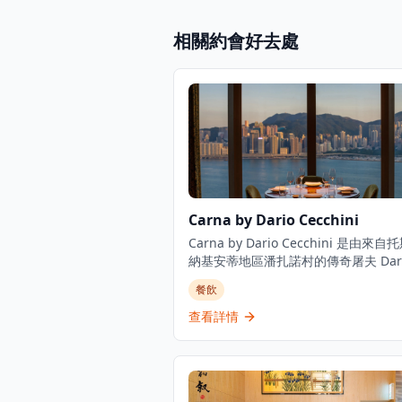
相關約會好去處
Carna by Dario Cecchini
Carna by Dario Cecchini 是由來自
納基安蒂地區潘扎諾村的傳奇屠夫 Dari
Cecchini 創立的現代意大利牛扒屋。
餐飲
滿活力的意大利牛扒屋概念餐廳倡導從
尾的理念,專注於來自意大利、澳洲和
查看詳情
優質牛肉。餐廳位於香港文華東方酒店3
享有壯麗景色,營業時間為平日下午6時
夜12時,週末中午12時至下午3時及下午
至午夜12時。這家屢獲殊榮的餐廳體