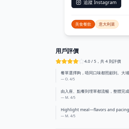
追蹤 Instagram
美食餐飲
意大利菜
用戶評價
4.0 / 5，共 4 則評價
餐單選擇夠，唔同口味都照顧到。大
— O.
4
/5
由入座、點餐到埋單都流暢，整體完
— M.
4
/5
Highlight meal—flavors and pacing w
— M.
4
/5