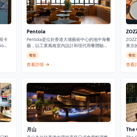
Pentola
ZOZ
托斯卡
Pentola是位於香港大埔藝術中心的地中海餐
ZO
o
廳，以工業風格室內設計和現代用餐體驗而
東京的
這家充
聞名。餐廳以「Fun to Eat」概念經營，提
鮮手
餐飲
餐飲
頭到
供意大利和地中海料理，包括燉飯、意大利
式風
美國的
麵和季節性特色菜。憑藉現代氛圍和經典風
屋風格
查看詳情
查看
9樓,
格，Pentola在大埔藝術區的時尚環境中提供
飲食
至午
舒適的用餐體驗，特色菜包括泰式意大利
美結
6時
麵、咖啡燉飯和各種素食選擇。餐廳的裝潢
ZO
現了這
融合了工業風格的粗獷與現代設計的精緻，
技藝
扒屋傳
營造出獨特而舒適的用餐氛圍。廚師團隊精
典的
心挑選優質食材，每一道菜都經過精心烹
麵，
調，確保呈現最佳風味。餐廳特別注重素食
小食
選擇，為素食者提供多樣化的美味選擇。無
盤，
論是與朋友小聚還是家庭聚餐，Pentola都能
合。
提供難忘的用餐體驗，讓您在大埔藝術中心
與意
月山
The 
這個充滿文化氛圍的環境中，享受地中海料
境。