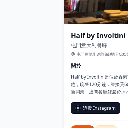
Half by Involtini
屯門意大利餐廳
屯門良德街8號珀御地下G05
關於
Half by Involti
鐘，晚餐120分鐘，並接受60天內
新開業。這間餐廳隸屬於Inv
追蹤 Instagram