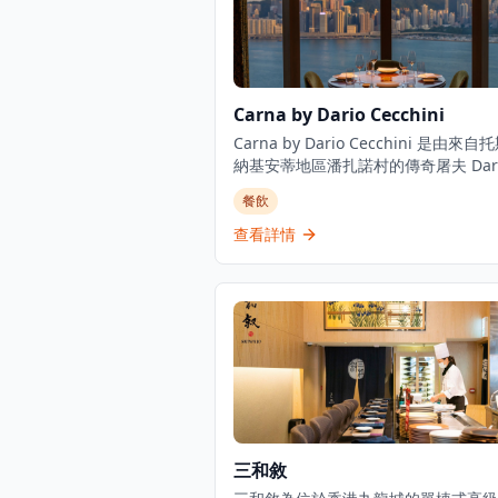
Carna by Dario Cecchini
Carna by Dario Cecchini 是由來自
納基安蒂地區潘扎諾村的傳奇屠夫 Dari
Cecchini 創立的現代意大利牛扒屋。
餐飲
滿活力的意大利牛扒屋概念餐廳倡導從
尾的理念,專注於來自意大利、澳洲和
查看詳情
優質牛肉。餐廳位於香港文華東方酒店3
享有壯麗景色,營業時間為平日下午6時
夜12時,週末中午12時至下午3時及下午
至午夜12時。這家屢獲殊榮的餐廳體
位名廚屠夫的願景,將正宗的意大利牛
統帶到香港。
三和敘