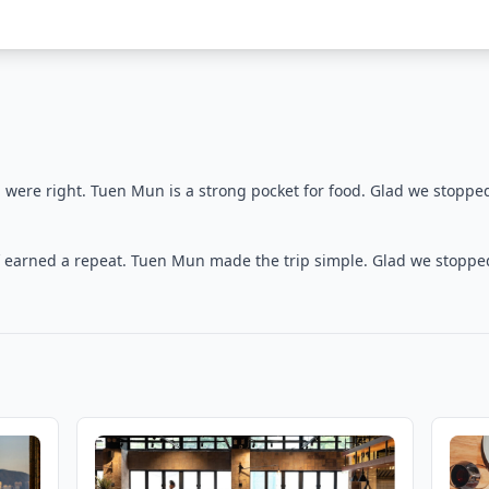
were right. Tuen Mun is a strong pocket for food. Glad we stopped
earned a repeat. Tuen Mun made the trip simple. Glad we stopped