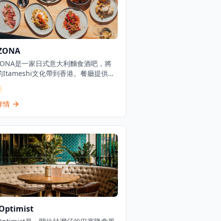
ZONA
ZZONA是一家日式意大利麵食酒吧，將
Itameshi文化帶到香港。餐廳提供新
工製作的意大利麵和分享小食，融合日
味與意式技巧，在尖沙咀提供休閒居酒
的用餐體驗。Itameshi是日本獨特的
詳情
文化，將意大利料理與日本料理精髓完
合，創造出既熟悉又新穎的味覺體驗。
ZZONA的廚師團隊精通日式與意式烹飪
，每日新鮮製作各種意大利麵，包括經
卡波納拉、創新的日式明太子意大利
以及季節限定的特色口味。餐廳的分享
同樣精彩，從日式炸雞到意式小食拼
每道菜都展現了兩種飲食文化的巧妙融
餐廳內部裝潢融合了現代日式簡約風格
式溫馨氛圍，營造出輕鬆愉快的用餐環
Optimist
無論是與朋友小聚還是約會晚餐，