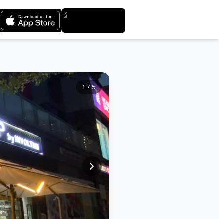
1
/
5