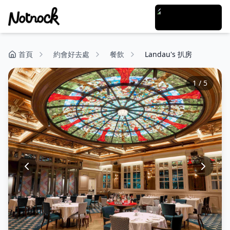
首頁
約會好去處
餐飲
Landau's 扒房
1
/
5