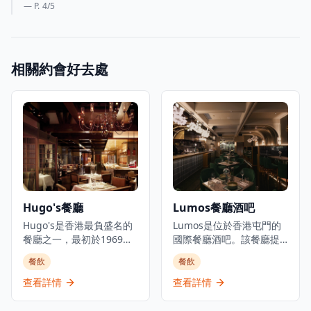
— P.
4
/5
相關約會好去處
Hugo's餐廳
Lumos餐廳酒吧
Hugo's是香港最負盛名的
Lumos是位於香港屯門的
餐廳之一，最初於1969年
國際餐廳酒吧。該餐廳提
開業，現在在香港尖沙咀
供晚餐、飲品,並有每日現
餐飲
餐飲
凱悅酒店重新開業。餐廳
場音樂表演,氛圍愉悅。被
在優雅的環境中提供國際
形容為屯門的都市綠洲,慶
查看詳情
查看詳情
和歐洲當代美食。Hugo's
祝生活中的一切美好事
位於尖沙咀商業和旅遊區
物,Lumos除了提供餐飲服