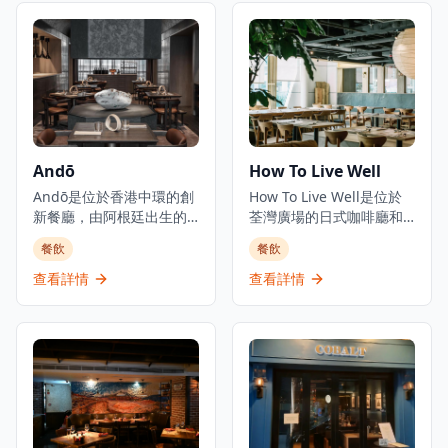
的中心地帶，提供精緻的
務外,還設有水煙服務。餐
用餐體驗，優質的服務，
廳專門提供國際料理,招牌
五十多年來一直保持著卓
菜包括澳洲牛柳和燒老虎
越餐廳的聲譽。餐廳設有
大蝦扒配意式蕃茄醬扁意
私人用餐室，提供午餐和
粉。這家餐廳酒吧隱藏在
晚餐服務，氛圍精緻。
屯門,提供獨特的用餐和娛
樂體驗。
Andō
How To Live Well
Andō是位於香港中環的創
How To Live Well是位於
新餐廳，由阿根廷出生的
荃灣廣場的日式咖啡廳和
主廚Agustin Balbi主理，
生活概念店。這家店結合
餐飲
餐飲
他將來自家鄉阿根廷的風
了餐飲和零售元素，在提
味與在日本受訓時學到的
供咖啡廳服務的同時展示
查看詳情
查看詳情
日式技巧相結合。這家餐
日式家具和生活用品。餐
廳代表了Balbi主廚烹飪旅
廳在自然輕鬆的環境中提
程的實現，融合了他從小
供西日式融合菜餚，旨在
熟悉的味道和在亞洲體驗
為顧客創造放鬆的空間。
到的風味。位於中環心臟
How To Live Well隸屬於
地帶的Andō提供個人化品
HOW Department品牌，
嚐菜單，帶領食客踏上融
在香港設有多個分店。咖
合阿根廷、日本和一些西
啡廳專門打造一個讓人們