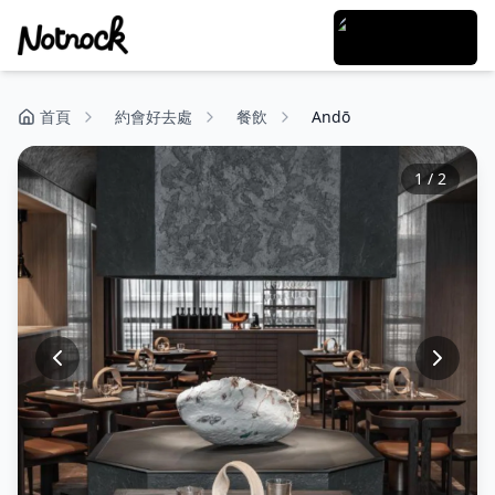
首頁
約會好去處
餐飲
Andō
1
/
2