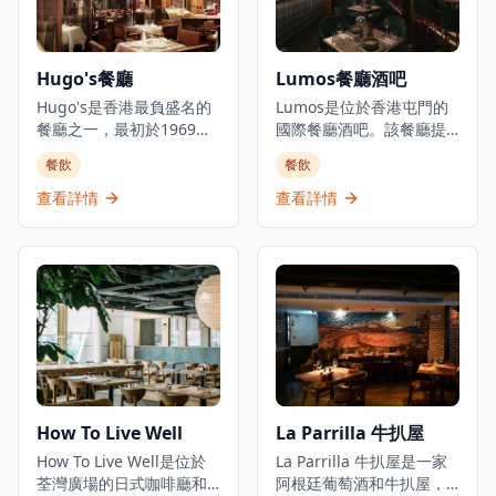
Hugo's餐廳
Lumos餐廳酒吧
Hugo's是香港最負盛名的
Lumos是位於香港屯門的
餐廳之一，最初於1969年
國際餐廳酒吧。該餐廳提
開業，現在在香港尖沙咀
供晚餐、飲品,並有每日現
餐飲
餐飲
凱悅酒店重新開業。餐廳
場音樂表演,氛圍愉悅。被
在優雅的環境中提供國際
形容為屯門的都市綠洲,慶
查看詳情
查看詳情
和歐洲當代美食。Hugo's
祝生活中的一切美好事
位於尖沙咀商業和旅遊區
物,Lumos除了提供餐飲服
的中心地帶，提供精緻的
務外,還設有水煙服務。餐
用餐體驗，優質的服務，
廳專門提供國際料理,招牌
五十多年來一直保持著卓
菜包括澳洲牛柳和燒老虎
越餐廳的聲譽。餐廳設有
大蝦扒配意式蕃茄醬扁意
私人用餐室，提供午餐和
粉。這家餐廳酒吧隱藏在
晚餐服務，氛圍精緻。
屯門,提供獨特的用餐和娛
樂體驗。
How To Live Well
La Parrilla 牛扒屋
How To Live Well是位於
La Parrilla 牛扒屋是一家
荃灣廣場的日式咖啡廳和
阿根廷葡萄酒和牛扒屋，