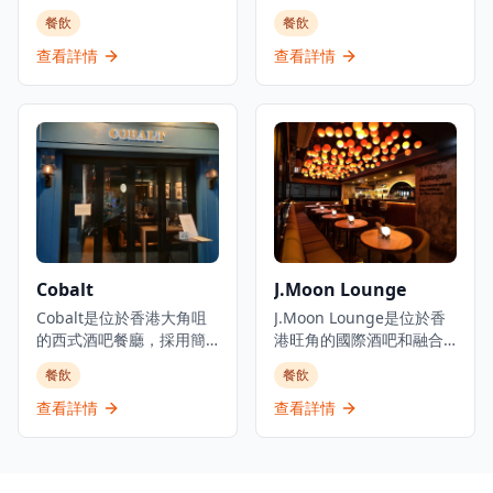
生活概念店。這家店結合
在香港經營超過10年，專
餐飲
餐飲
了餐飲和零售元素，在提
門提供最優質的烤牛扒。
供咖啡廳服務的同時展示
這家位於中環的異國風情
查看詳情
查看詳情
日式家具和生活用品。餐
牛扒屋專門提供優質烤牛
廳在自然輕鬆的環境中提
扒，並以阿根廷菜式提供
供西日式融合菜餚，旨在
全面的用餐體驗。餐廳以
為顧客創造放鬆的空間。
優質牛扒聞名，已成為牛
How To Live Well隸屬於
扒愛好者的首選目的地，
HOW Department品牌，
提供北海道帶子配油醋汁
在香港設有多個分店。咖
等菜式和各種烤製特色
啡廳專門打造一個讓人們
菜。餐廳提供堂食服務，
可以放鬆享受優質食物，
並接受預訂，為客人提供
同時瀏覽生活用品的空
正宗的阿根廷牛扒屋體
Cobalt
J.Moon Lounge
間。這家店以日式室內設
驗。
計和氛圍聞名，在同一屋
Cobalt是位於香港大角咀
J.Moon Lounge是位於香
簷下提供用餐體驗和購物
的西式酒吧餐廳，採用簡
港旺角的國際酒吧和融合
機會。
約設計並以藍色為主調。
餐廳，是體驗獨特餐飲文
餐飲
餐飲
餐廳主要供應歐洲菜式，
化的理想選擇。這間餐廳
同時也提供亞洲料理，為
以占星主題雞尾酒和夢幻
查看詳情
查看詳情
食客帶來多元化的用餐體
親密的氛圍而聞名，座落
驗。Cobalt在TripAdvisor
於商業大廈內，為客人提
上獲得4.0分評價，在香港
供獨特的用餐和飲酒體