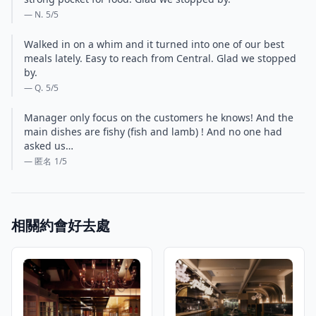
— N.
5
/5
Walked in on a whim and it turned into one of our best
meals lately. Easy to reach from Central. Glad we stopped
by.
— Q.
5
/5
Manager only focus on the customers he knows! And the
main dishes are fishy (fish and lamb) ! And no one had
asked us…
— 匿名
1
/5
相關約會好去處