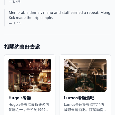
— T.
4
/5
Memorable dinner; menu and staff earned a repeat. Mong
Kok made the trip simple.
— H.
4
/5
相關約會好去處
Hugo's餐廳
Lumos餐廳酒吧
Hugo's是香港最負盛名的
Lumos是位於香港屯門的
餐廳之一，最初於1969年
國際餐廳酒吧。該餐廳提
開業，現在在香港尖沙咀
供晚餐、飲品,並有每日現