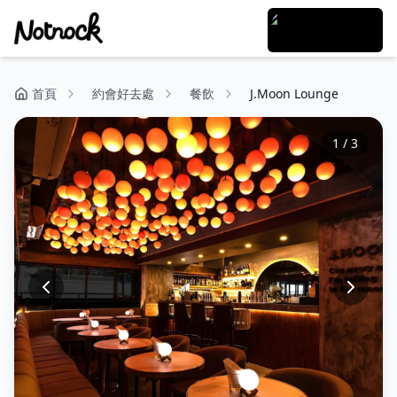
首頁
約會好去處
餐飲
J.Moon Lounge
1
/
3