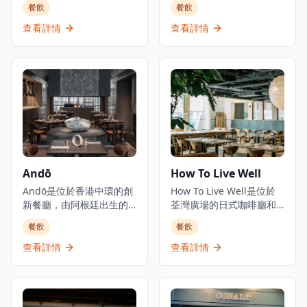
餐飲
餐飲
凱悅酒店重新開業。餐廳
場音樂表演,氛圍愉悅。被
在優雅的環境中提供國際
形容為屯門的都市綠洲,慶
查看詳情
查看詳情
和歐洲當代美食。Hugo's
祝生活中的一切美好事
位於尖沙咀商業和旅遊區
物,Lumos除了提供餐飲服
的中心地帶，提供精緻的
務外,還設有水煙服務。餐
用餐體驗，優質的服務，
廳專門提供國際料理,招牌
五十多年來一直保持著卓
菜包括澳洲牛柳和燒老虎
越餐廳的聲譽。餐廳設有
大蝦扒配意式蕃茄醬扁意
私人用餐室，提供午餐和
粉。這家餐廳酒吧隱藏在
晚餐服務，氛圍精緻。
屯門,提供獨特的用餐和娛
樂體驗。
Andō
How To Live Well
Andō是位於香港中環的創
How To Live Well是位於
新餐廳，由阿根廷出生的
荃灣廣場的日式咖啡廳和
主廚Agustin Balbi主理，
生活概念店。這家店結合
餐飲
餐飲
他將來自家鄉阿根廷的風
了餐飲和零售元素，在提
味與在日本受訓時學到的
供咖啡廳服務的同時展示
查看詳情
查看詳情
日式技巧相結合。這家餐
日式家具和生活用品。餐
廳代表了Balbi主廚烹飪旅
廳在自然輕鬆的環境中提
程的實現，融合了他從小
供西日式融合菜餚，旨在
熟悉的味道和在亞洲體驗
為顧客創造放鬆的空間。