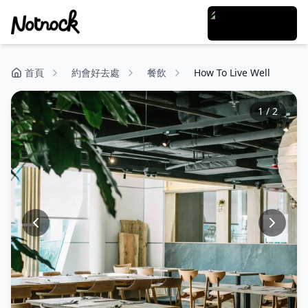
首頁
約會好去處
餐飲
How To Live Well
1
/
2