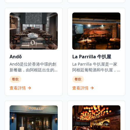
和歐洲當代美食。Hugo's
祝生活中的一切美好事
位於尖沙咀商業和旅遊區
物,Lumos除了提供餐飲服
的中心地帶，提供精緻的
務外,還設有水煙服務。餐
用餐體驗，優質的服務，
廳專門提供國際料理,招牌
五十多年來一直保持著卓
菜包括澳洲牛柳和燒老虎
越餐廳的聲譽。餐廳設有
大蝦扒配意式蕃茄醬扁意
私人用餐室，提供午餐和
粉。這家餐廳酒吧隱藏在
晚餐服務，氛圍精緻。
屯門,提供獨特的用餐和娛
樂體驗。
Andō
La Parrilla 牛扒屋
Andō是位於香港中環的創
La Parrilla 牛扒屋是一家
新餐廳，由阿根廷出生的
阿根廷葡萄酒和牛扒屋，
主廚Agustin Balbi主理，
在香港經營超過10年，專
餐飲
餐飲
他將來自家鄉阿根廷的風
門提供最優質的烤牛扒。
味與在日本受訓時學到的
這家位於中環的異國風情
查看詳情
查看詳情
日式技巧相結合。這家餐
牛扒屋專門提供優質烤牛
廳代表了Balbi主廚烹飪旅
扒，並以阿根廷菜式提供
程的實現，融合了他從小
全面的用餐體驗。餐廳以
熟悉的味道和在亞洲體驗
優質牛扒聞名，已成為牛
到的風味。位於中環心臟
扒愛好者的首選目的地，
地帶的Andō提供個人化品
提供北海道帶子配油醋汁
嚐菜單，帶領食客踏上融
等菜式和各種烤製特色