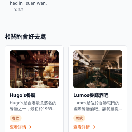
had in Tsuen Wan.
— Y.
5
/5
相關約會好去處
Hugo's餐廳
Lumos餐廳酒吧
Hugo's是香港最負盛名的
Lumos是位於香港屯門的
餐廳之一，最初於1969年
國際餐廳酒吧。該餐廳提
開業，現在在香港尖沙咀
供晚餐、飲品,並有每日現
餐飲
餐飲
凱悅酒店重新開業。餐廳
場音樂表演,氛圍愉悅。被
在優雅的環境中提供國際
形容為屯門的都市綠洲,慶
查看詳情
查看詳情