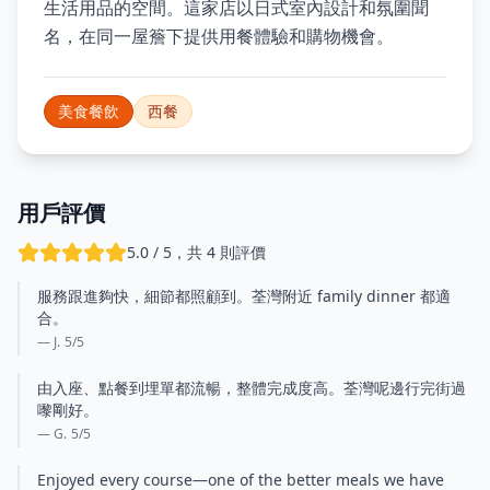
生活用品的空間。這家店以日式室內設計和氛圍聞
名，在同一屋簷下提供用餐體驗和購物機會。
美食餐飲
西餐
用戶評價
5.0 / 5，共 4 則評價
服務跟進夠快，細節都照顧到。荃灣附近 family dinner 都適
合。
— J.
5
/5
由入座、點餐到埋單都流暢，整體完成度高。荃灣呢邊行完街過
嚟剛好。
— G.
5
/5
Enjoyed every course—one of the better meals we have